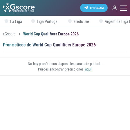
TELEGRAM
La Liga
Liga Portugal
Eredivisie
Argentina Liga 
xGscore
World Cup Qualifiers Europe 2026
Pronósticos de World Cup Qualifiers Europe 2026
No hay pronósticos disponibles para este período.
Puedes encontrar predicciones
aquí