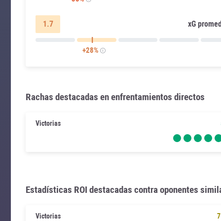
1.7
xG promedi
+28%
Rachas destacadas en enfrentamientos directos
Victorias
Estadísticas ROI destacadas contra oponentes simil
Victorias
7