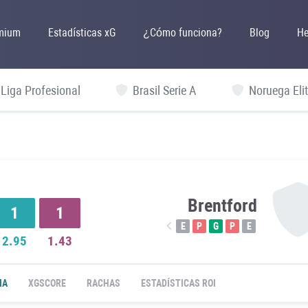
mium
Estadísticas xG
¿Cómo funciona?
Blog
He
 Liga Profesional
Brasil Serie A
Noruega Elit
Brentford
1
1
E
P
G
P
E
2.95
1.43
IA
XGSCORE
RACHAS
ESTADÍSTICAS ROI