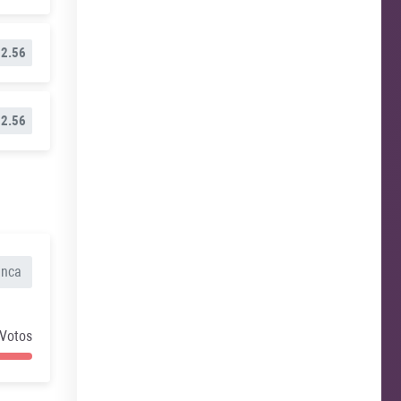
2.56
2.56
anca
Votos