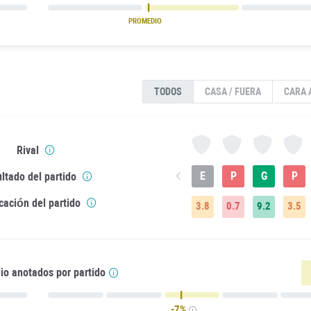
PROMEDIO
TODOS
CASA / FUERA
CARA 
Rival
E
P
G
P
ltado del partido
icación del partido
3.8
0.7
9.2
3.5
io anotados por partido
-7%