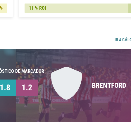
 %
11 %
ROI
IR A CÁ
ÓSTICO DE MARCADOR
BRENTFORD
1.8
1.2