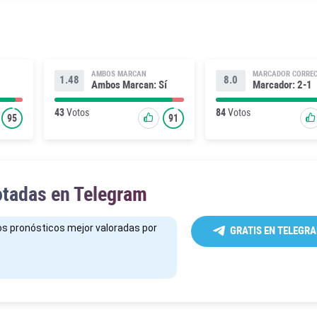
AMBOS MARCAN
MARCADOR CORRE
1.48
8.0
Ambos Marcan: Sí
Marcador: 2-1
43
Votos
84
Votos
95
91
tadas en Telegram
os pronósticos mejor valoradas por
GRATIS EN TELEGR