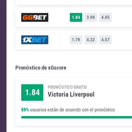
1.84
3.98
4.05
1.79
4.22
4.57
Pronóstico de xGscore
PRONÓSTICO GRATIS
1.84
Victoria Liverpool
88%
usuarios están de acuerdo con el pronóstico