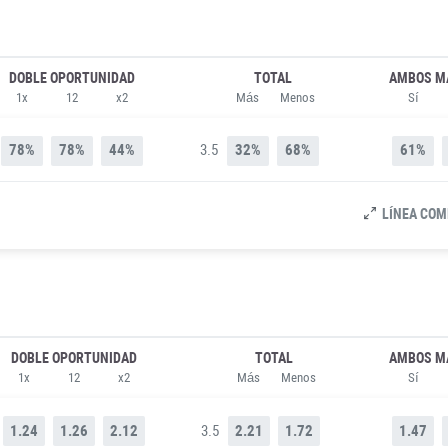
DOBLE OPORTUNIDAD
TOTAL
AMBOS M
1x
12
x2
Más
Menos
Sí
78%
78%
44%
3.5
32%
68%
61%
LÍNEA COM
DOBLE OPORTUNIDAD
TOTAL
AMBOS M
1x
12
x2
Más
Menos
Sí
1.24
1.26
2.12
3.5
2.21
1.72
1.47