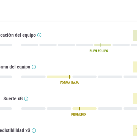
icación del equipo
BUEN EQUIPO
rma del equipo
FORMA BAJA
Suerte xG
PROMEDIO
edictibilidad xG