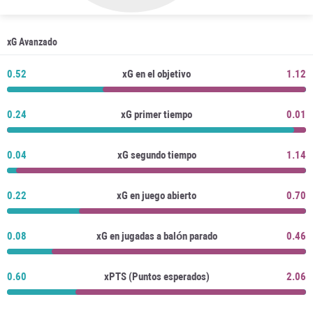
xG Avanzado
0.52
xG en el objetivo
1.12
0.24
xG primer tiempo
0.01
0.04
xG segundo tiempo
1.14
0.22
xG en juego abierto
0.70
0.08
xG en jugadas a balón parado
0.46
0.60
xPTS (Puntos esperados)
2.06