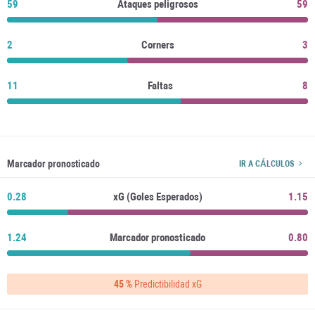
59
Ataques peligrosos
59
2
Corners
3
11
Faltas
8
Marcador pronosticado
IR A CÁLCULOS
0.28
xG (Goles Esperados)
1.15
1.24
Marcador pronosticado
0.80
45 %
Predictibilidad xG