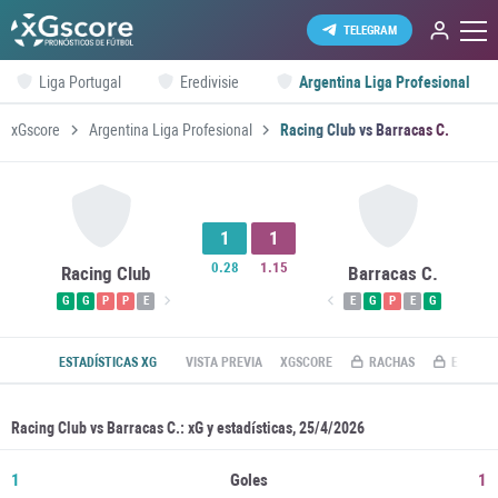
TELEGRAM
Liga Portugal
Eredivisie
Argentina Liga Profesional
xGscore
Argentina Liga Profesional
Racing Club vs Barracas C.
1
1
0.28
1.15
Racing Club
Barracas C.
G
G
P
P
E
E
G
P
E
G
ESTADÍSTICAS XG
VISTA PREVIA
XGSCORE
RACHAS
ESTADÍS
Racing Club vs Barracas C.: xG y estadísticas, 25/4/2026
1
Goles
1