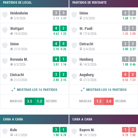
PARTIDOS DE LOCAL
PARTIDOS DE VISITANTE
3
3
2
2
Heidenheim
Union
2/5/2026
2/5/2026
2.14
2.44
1.68
1.11
4
2
1
1
Stuttgart
St. Pauli
19/4/2026
17/4/2026
4.63
1.33
1.25
2.08
4
0
2
2
Union
Eintracht
21/3/2026
5/4/2026
5.10
0.26
3.00
2.37
4
1
1
1
Borussia M.
Hamburg
6/3/2026
14/3/2026
3.01
1.14
1.08
0.46
3
2
0
2
Eintracht
Augsburg
21/2/2026
27/2/2026
2.80
2.15
0.56
1.53
5
1
1
3
Hoffenheim
Stuttgart
MOSTRAR LOS 16 PARTIDOS
MOSTRAR LOS 16 PARTIDOS
8/2/2026
14/2/2026
5.85
2.21
1.33
2.32
3.5
1.2
1.2
2.0
MARCAD.
RECIBID.
MARCAD.
RECIBID.
CARA A CARA
CARA A CARA
3
1
1
3
Koln
Bayern M.
14/1/2026
14/1/2026
1.88
0.78
0.78
1.88