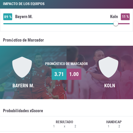
IMPACTO DE LOS EQUIPOS
Bayern M.
Koln
89 %
11 %
Pronóstico de Marcador
PRONÓSTICO DE MARCADOR
3.71
1.00
BAYERN M.
KOLN
Probabilidades xGscore
RESULTADO
HANDICAP
1
x
2
1
2