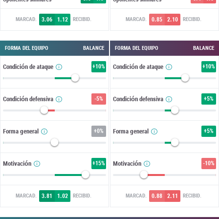
3.06
1.12
0.85
2.10
MARCAD.
RECIBID.
MARCAD.
RECIBID.
FORMA DEL EQUIPO
BALANCE
FORMA DEL EQUIPO
BALANCE
Condición de ataque
+
10%
Condición de ataque
+
10%
Condición defensiva
-5%
Condición defensiva
+
5%
Forma general
+
0%
Forma general
+
5%
Motivación
+
15%
Motivación
-10%
3.81
1.02
0.88
2.11
MARCAD.
RECIBID.
MARCAD.
RECIBID.