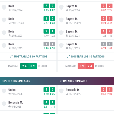
2
0
0
2
Koln
Bayern M.
13/4/2024
13/4/2024
2.25
0.87
0.87
2.25
1
0
0
1
Koln
Bayern M.
24/11/2023
24/11/2023
3.47
0.23
0.23
3.47
2
1
1
2
Koln
Bayern M.
27/5/2023
27/5/2023
1.40
1.22
1.22
1.40
1
1
1
1
Koln
Bayern M.
24/1/2023
24/1/2023
1.88
0.74
0.74
1.88
4
0
0
4
Koln
Bayern M.
MOSTRAR LOS 10 PARTIDOS
MOSTRAR LOS 10 PARTIDOS
15/1/2022
15/1/2022
3.31
1.09
1.09
3.31
2.4
0.9
0.9
2.4
MARCAD.
RECIBID.
MARCAD.
RECIBID.
OPONENTES SIMILARES
OPONENTES SIMILARES
4
0
0
1
Union
Borussia D.
21/3/2026
25/10/2025
5.10
0.26
0.51
2.09
4
1
Borussia M.
6/3/2026
3.01
1.14