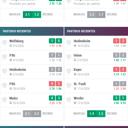
Promedio por partido
2.95
1.26
Promedio por partido
1.58
1.67
3.1
1.2
1.5
1.7
MARCAD.
RECIBID.
MARCAD.
RECIBID.
PARTIDOS RECIENTES
PARTIDOS RECIENTES
1
0
1
3
Wolfsburg
Heidenheim
9/5/2026
10/5/2026
1.97
2.96
1.43
1.68
1
1
2
2
PSG
Union
6/5/2026
2/5/2026
1.52
1.22
1.68
1.11
3
3
1
2
Heidenheim
Bayer
2/5/2026
25/4/2026
2.14
2.44
3.14
1.57
4
5
1
1
PSG
St. Pauli
28/4/2026
17/4/2026
2.78
1.86
1.25
2.08
4
3
3
1
Mainz
Werder
25/4/2026
12/4/2026
2.24
2.92
3.86
0.93
2.1
2.2
1.9
1.5
MARCAD.
RECIBID.
MARCAD.
RECIBID.