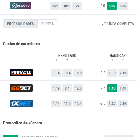
-2.5
85%
10%
5%
50%
50%
LÍNEA COMPLETA
PROBABILIDADES
CUOTAS
Cuotas de corredores
RESULTADO
HANDICAP
1
x
2
1
2
-2.5
1.14
10.4
15.0
1.79
2.08
-2.5
1.19
8.4
12.5
1.93
1.91
-2.5
1.14
11.5
15.4
1.82
2.08
Pronóstico de xGscore