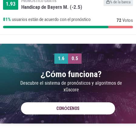
PRONÓSTICO GRATIS
% de la banca
1.93
Handicap de Bayern M. (-2.5)
81%
usuarios están de acuerdo con el pronóstico
72
Votos
1.6
0.5
¿Cómo funciona?
Descubre el sistema de pronósticos y algoritmos de
xGscore
CONÓCENOS