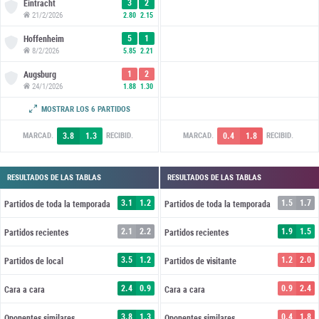
3
2
Eintracht
21/2/2026
2.80
2.15
5
1
Hoffenheim
8/2/2026
5.85
2.21
1
2
Augsburg
24/1/2026
1.88
1.30
8
1
Wolfsburg
MOSTRAR LOS 6 PARTIDOS
11/1/2026
3.35
1.19
3.8
1.3
0.4
1.8
MARCAD.
RECIBID.
MARCAD.
RECIBID.
RESULTADOS DE LAS TABLAS
RESULTADOS DE LAS TABLAS
3.1
1.2
1.5
1.7
Partidos de toda la temporada
Partidos de toda la temporada
2.1
2.2
1.9
1.5
Partidos recientes
Partidos recientes
3.5
1.2
1.2
2.0
Partidos de local
Partidos de visitante
2.4
0.9
0.9
2.4
Cara a cara
Cara a cara
3.8
1.3
0.4
1.8
Oponentes similares
Oponentes similares