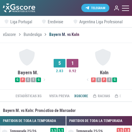
TELEGRAM
Liga Portugal
Eredivisie
Argentina Liga Profesional
xGscore
Bundesliga
Bayern M. vs Koln
5
1
2.83
0.92
Bayern M.
Koln
G
P
E
E
G
P
E
P
E
G
ESTADÍSTICAS XG
VISTA PREVIA
XGSCORE
RACHAS
ESTADÍS
Bayern M. vs Koln: Pronóstico de Marcador
PARTIDOS DE TODA LA TEMPORADA
PARTIDOS DE TODA LA TEMPORADA
3.5
1.1
1.5
1.8
Temporada
25/26
Temporada
25/26