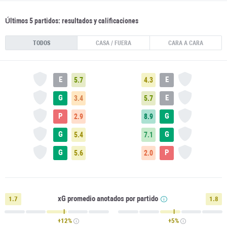
Últimos 5 partidos: resultados y calificaciones
TODOS
CASA / FUERA
CARA A CARA
E
E
5.7
4.3
G
E
3.4
5.7
P
G
2.9
8.9
G
G
5.4
7.1
G
P
5.6
2.0
xG promedio anotados por partido
1.7
1.8
+12%
+5%