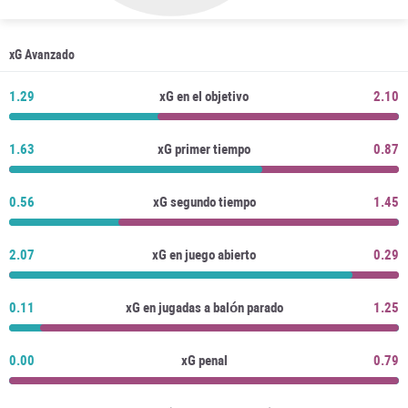
xG Avanzado
1.29
xG en el objetivo
2.10
1.63
xG primer tiempo
0.87
0.56
xG segundo tiempo
1.45
2.07
xG en juego abierto
0.29
0.11
xG en jugadas a balón parado
1.25
0.00
xG penal
0.79