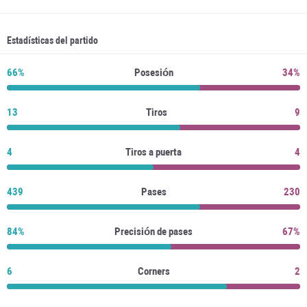
Estadísticas del partido
66%
Posesión
34%
13
Tiros
9
4
Tiros a puerta
4
439
Pases
230
84%
Precisión de pases
67%
6
Corners
2