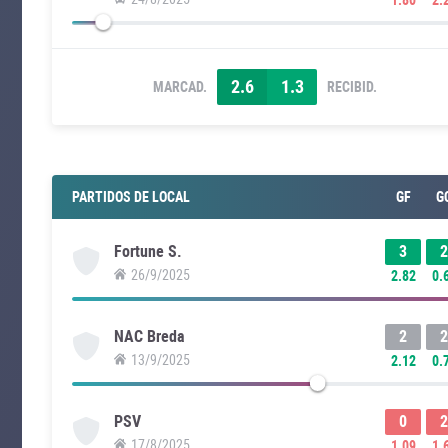
2.6
1.3
MARCAD.
RECIBID.
PARTIDOS DE LOCAL
GF
G
3
2
Fortune S.
26/9/2025
2.82
0.
2
2
NAC Breda
13/9/2025
2.12
0.
0
2
PSV
17/8/2025
1.09
1.