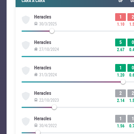
CARA A CARA
GF
G
1
2
Heracles
30/3/2025
1.10
1.
5
0
Heracles
27/10/2024
2.67
0.
1
0
Heracles
31/3/2024
1.20
0.
2
2
Heracles
22/10/2023
2.14
1.
1
1
Heracles
30/4/2022
1.56
0.