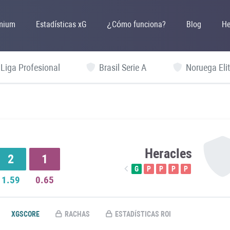
mium
Estadísticas xG
¿Cómo funciona?
Blog
He
 Liga Profesional
Brasil Serie A
Noruega Elit
Heracles
2
1
G
P
P
P
P
1.59
0.65
XGSCORE
RACHAS
ESTADÍSTICAS ROI