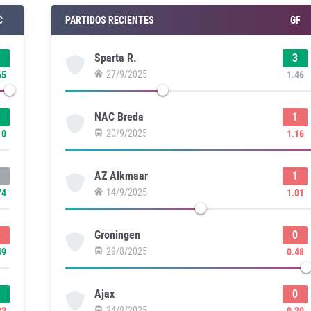
C
PARTIDOS RECIENTES
GF
3
Sparta R.
27/9/2025
65
1.46
1
NAC Breda
20/9/2025
10
1.16
1
AZ Alkmaar
14/9/2025
74
1.01
0
Groningen
29/8/2025
49
0.48
0
Ajax
24/8/2025
22
0.20