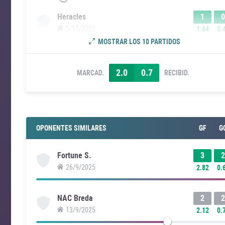
1
0
Heracles
5/11/2021
1.64
0.
MOSTRAR LOS 10 PARTIDOS
2.0
0.7
MARCAD.
RECIBID.
OPONENTES SIMILARES
GF
G
3
2
Fortune S.
26/9/2025
2.82
0.
2
2
NAC Breda
13/9/2025
2.12
0.