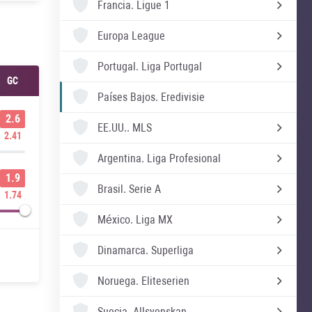
Francia.
Ligue 1
Europa League
Portugal.
Liga Portugal
GC
Países Bajos.
Eredivisie
2.6
EE.UU..
MLS
2.41
Argentina.
Liga Profesional
1.9
Brasil.
Serie A
1.74
México.
Liga MX
Dinamarca.
Superliga
Noruega.
Eliteserien
Suecia.
Allsvenskan