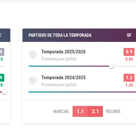
C
PARTIDOS DE TODA LA TEMPORADA
GF
4
0.9
Temporada
2025/2026
Promedio por partido
10
0.95
4
1.2
Temporada
2024/2025
Promedio por partido
28
1.24
1.1
2.1
MARCAD.
RECIBID.