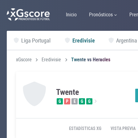
Inicio
Pronósticos
Pre
Liga Portugal
Eredivisie
Argentina
xGscore
Eredivisie
Twente vs Heracles
Twente
G
P
E
G
G
ESTADÍSTICAS XG
VISTA PREVIA