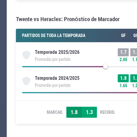
Twente vs Heracles: Pronóstico de Marcador
PARTIDOS DE TODA LA TEMPORADA
GF
G
1.7
1.
Temporada
2025/2026
Promedio por partido
2.05
1.
1.8
1.
Temporada
2024/2025
Promedio por partido
1.65
1.
1.8
1.3
MARCAD.
RECIBID.