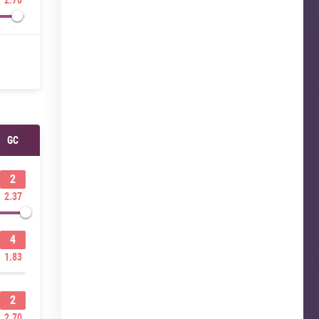
GC
2
2.37
4
1.83
2
2.70