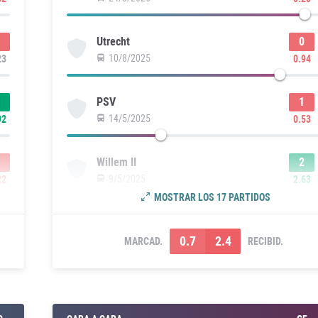
0
Utrecht
10/8/2025
23
0.94
1
PSV
14/5/2025
92
0.53
2
Willem II
9/5/2025
22
2.63
MOSTRAR LOS 17 PARTIDOS
0.7
2.4
MARCAD.
RECIBID.