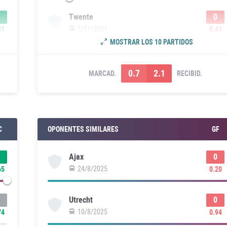
0
Twente
5/11/2021
41
0.41
MOSTRAR LOS 10 PARTIDOS
0.7
2.1
MARCAD.
RECIBID.
C
OPONENTES SIMILARES
GF
0
Ajax
24/8/2025
65
0.20
0
Utrecht
10/8/2025
74
0.94