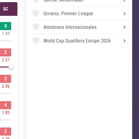
GC
Ucrania.
Premier League
0
Amistosos Internacionales
1.49
World Cup Qualifiers Europe 2026
2
2.37
2
2.96
4
1.83
2
2.70