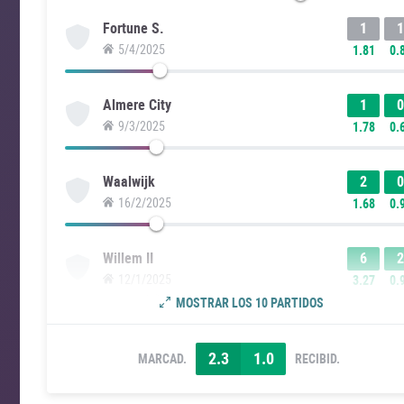
1
1
Fortune S.
5/4/2025
1.81
0.
1
0
Almere City
9/3/2025
1.78
0.
2
0
Waalwijk
16/2/2025
1.68
0.
6
2
Willem II
12/1/2025
3.27
0.
MOSTRAR LOS 10 PARTIDOS
2.3
1.0
MARCAD.
RECIBID.