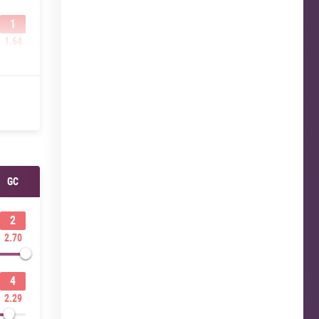
1
1.64
GC
2
2.70
4
2.29