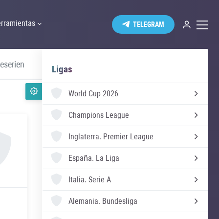
rramientas
TELEGRAM
eserien
Suecia Allsvenskan
Ucrania Premie
Ligas
World Cup 2026
Champions League
Inglaterra.
Premier League
España.
La Liga
Italia.
Serie A
Alemania.
Bundesliga