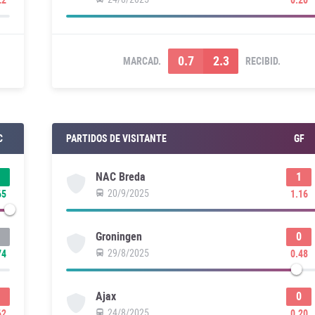
0.7
2.3
MARCAD.
RECIBID.
C
PARTIDOS DE VISITANTE
GF
1
NAC Breda
20/9/2025
65
1.16
0
Groningen
29/8/2025
74
0.48
0
Ajax
24/8/2025
62
0.20