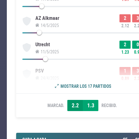
2
3
AZ Alkmaar
14/5/2025
2.12
2.
2
0
Utrecht
11/5/2025
1.23
0.
1
3
PSV
24/4/2025
0.89
2.
MOSTRAR LOS 17 PARTIDOS
2.2
1.3
MARCAD.
RECIBID.