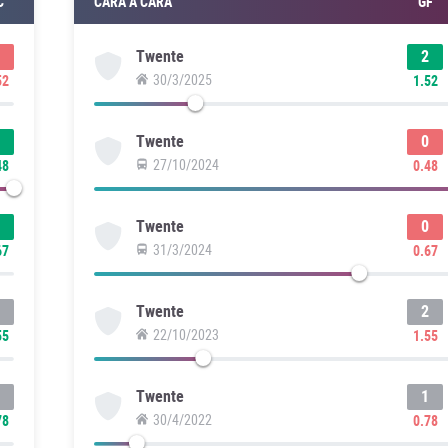
C
CARA A CARA
GF
2
Twente
30/3/2025
52
1.52
0
Twente
27/10/2024
48
0.48
0
Twente
31/3/2024
67
0.67
2
Twente
22/10/2023
55
1.55
1
Twente
30/4/2022
78
0.78