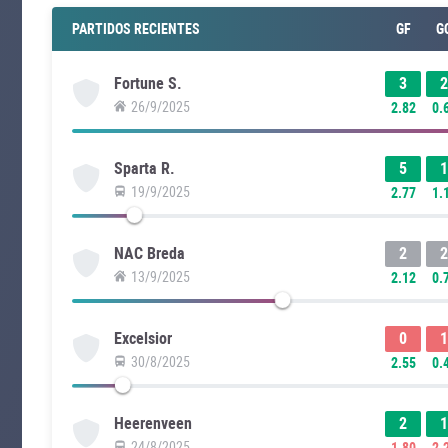
PARTIDOS RECIENTES
GF
G
3
2
Fortune S.
26/9/2025
2.82
0.
5
1
Sparta R.
19/9/2025
2.77
1.
2
2
NAC Breda
13/9/2025
2.12
0.
0
1
Excelsior
30/8/2025
2.55
0.
2
1
Heerenveen
24/8/2025
1.80
2.