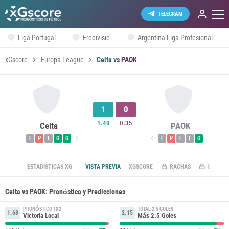
TELEGRAM
Liga Portugal
Eredivisie
Argentina Liga Profesional
xGscore
Europa League
Celta vs PAOK
1
0
1.40
0.35
Celta
PAOK
E
P
E
G
G
E
P
E
E
G
ESTADÍSTICAS XG
VISTA PREVIA
XGSCORE
RACHAS
ESTADÍS
Celta vs PAOK: Pronóstico y Predicciones
PRONÓSTICO 1X2
TOTAL 2.5 GOLES
1.68
2.15
Victoria Local
Más 2.5 Goles