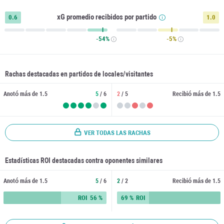
xG promedio recibidos por partido
0.6
1.0
-54%
-5%
Rachas destacadas en partidos de locales/visitantes
Anotó más de 1.5
5
/ 6
2
/ 5
Recibió más de 1.5
VER TODAS LAS RACHAS
Estadísticas ROI destacadas contra oponentes similares
Anotó más de 1.5
5
/ 6
2
/ 2
Recibió más de 1.5
ROI
56 %
69 %
ROI