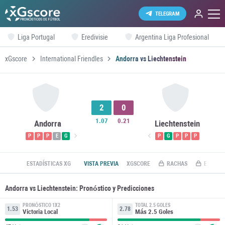
TELEGRAM
Liga Portugal
Eredivisie
Argentina Liga Profesional
xGscore
International Friendles
Andorra vs Liechtenstein
2
0
1.07
0.21
Andorra
Liechtenstein
P
P
P
E
G
P
G
P
P
P
ESTADÍSTICAS XG
VISTA PREVIA
XGSCORE
RACHAS
ESTADÍS
Andorra vs Liechtenstein: Pronóstico y Predicciones
PRONÓSTICO 1X2
TOTAL 2.5 GOLES
1.53
2.78
Victoria Local
Más 2.5 Goles