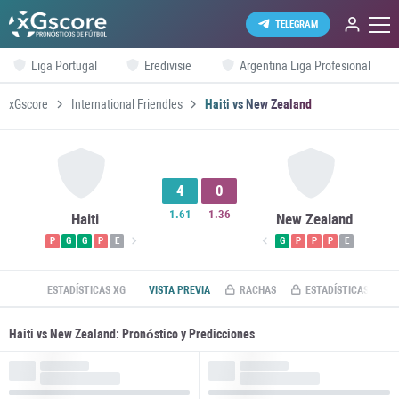
TELEGRAM
Liga Portugal
Eredivisie
Argentina Liga Profesional
xGscore
International Friendles
Haiti vs New Zealand
4
0
1.61
1.36
Haiti
New Zealand
P
G
G
P
E
G
P
P
P
E
ESTADÍSTICAS XG
VISTA PREVIA
RACHAS
ESTADÍSTICAS ROI
Haiti vs New Zealand: Pronóstico y Predicciones