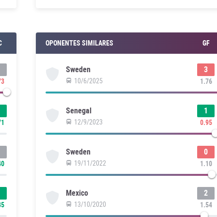
C
OPONENTES SIMILARES
GF
3
Sweden
10/6/2025
73
1.76
1
Senegal
12/9/2023
71
0.95
0
Sweden
19/11/2022
40
1.10
2
Mexico
13/10/2020
85
1.54