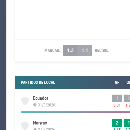
1.3
1.1
MARCAD.
RECIBID.
PARTIDOS DE LOCAL
GF
G
1
1
Ecuador
31/3/2026
0.31
1.
2
1
Norway
27/3/2026
1.65
0.