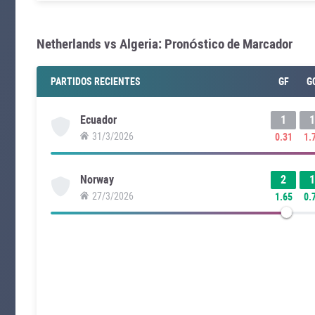
Netherlands vs Algeria: Pronóstico de Marcador
PARTIDOS RECIENTES
GF
G
1
1
Ecuador
31/3/2026
0.31
1.
2
1
Norway
27/3/2026
1.65
0.