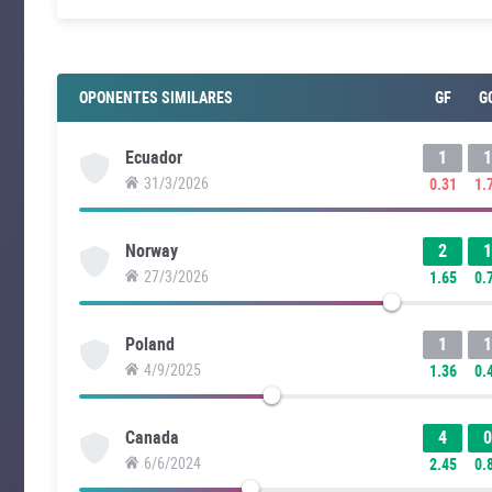
OPONENTES SIMILARES
GF
G
1
1
Ecuador
31/3/2026
0.31
1.
2
1
Norway
27/3/2026
1.65
0.
1
1
Poland
4/9/2025
1.36
0.
4
0
Canada
6/6/2024
2.45
0.