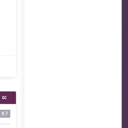
GC
0.7