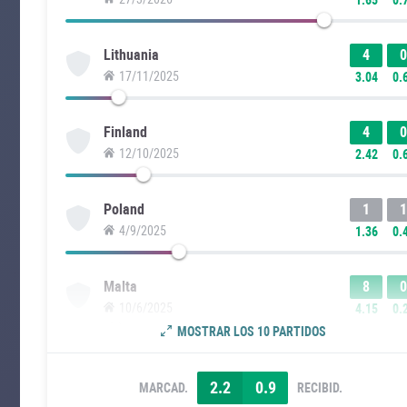
4
0
Lithuania
17/11/2025
3.04
0.
4
0
Finland
12/10/2025
2.42
0.
1
1
Poland
4/9/2025
1.36
0.
8
0
Malta
10/6/2025
4.15
0.
MOSTRAR LOS 10 PARTIDOS
2.2
0.9
MARCAD.
RECIBID.