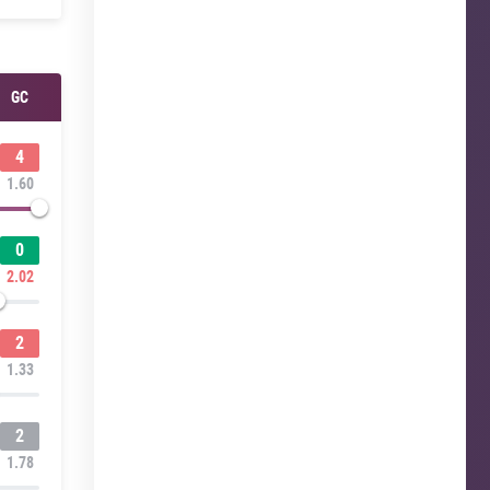
GC
4
1.60
0
2.02
2
1.33
2
1.78