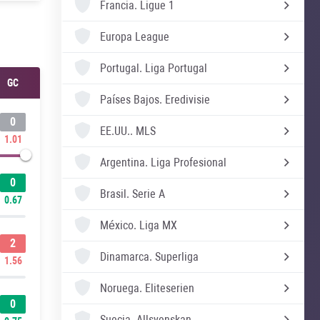
Francia.
Ligue 1
Europa League
Portugal.
Liga Portugal
GC
Países Bajos.
Eredivisie
0
EE.UU..
MLS
1.01
Argentina.
Liga Profesional
0
Brasil.
Serie A
0.67
México.
Liga MX
2
Dinamarca.
Superliga
1.56
Noruega.
Eliteserien
0
Suecia.
Allsvenskan