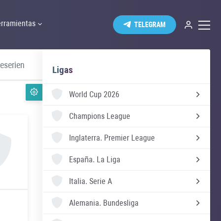
rramientas
TELEGRAM
eserien
Suecia Allsvenskan
Ucrania Premie
Ligas
World Cup 2026
Champions League
Inglaterra.
Premier League
España.
La Liga
Italia.
Serie A
Alemania.
Bundesliga