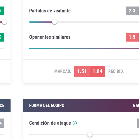
9
Partidos de visitante
2.3
9
Oponentes similares
1.5
1.51
1.84
MARCAD.
RECIBID.
CE
FORMA DEL EQUIPO
BA
Condición de ataque
%