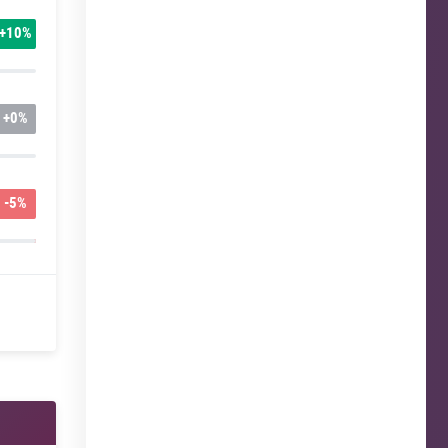
+
10%
+
0%
-5%