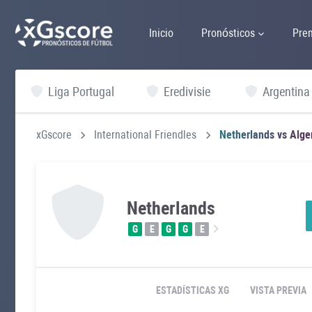
Inicio
Pronósticos
Pre
Liga Portugal
Eredivisie
Argentina
xGscore
International Friendles
Netherlands vs Alge
Netherlands
G
E
G
G
E
ESTADÍSTICAS XG
VISTA PREVIA