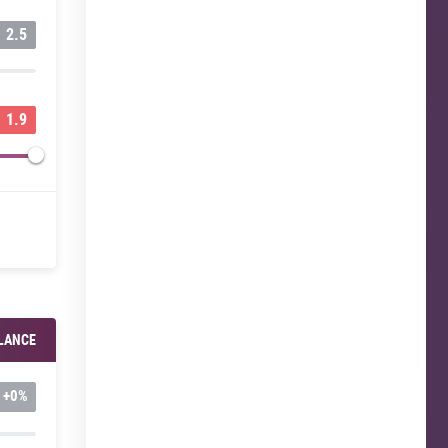
2.5
1.9
LANCE
+
0%