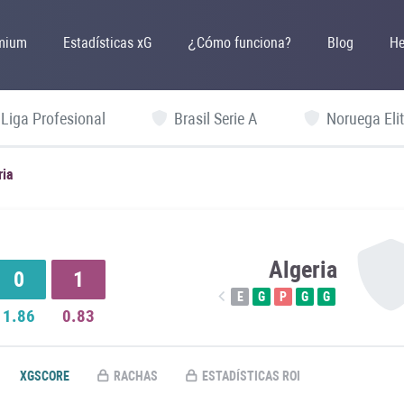
mium
Estadísticas xG
¿Cómo funciona?
Blog
He
 Liga Profesional
Brasil Serie A
Noruega Elit
ria
Algeria
0
1
E
G
P
G
G
1.86
0.83
XGSCORE
RACHAS
ESTADÍSTICAS ROI