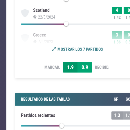
4
0
Scotland
22/3/2024
1.42
1.
3
0
Greece
7/9/2023
1.36
0.
MOSTRAR LOS 7 PARTIDOS
1.9
0.9
MARCAD.
RECIBID.
RESULTADOS DE LAS TABLAS
GF
G
Partidos recientes
1.3
1.