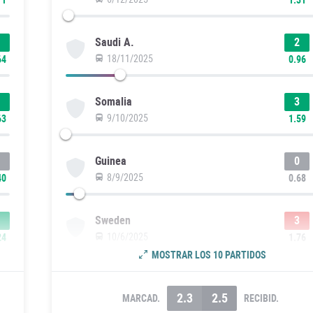
2
Saudi A.
18/11/2025
64
0.96
3
Somalia
9/10/2025
63
1.59
0
Guinea
8/9/2025
40
0.68
3
Sweden
10/6/2025
24
1.76
MOSTRAR LOS 10 PARTIDOS
2.3
2.5
MARCAD.
RECIBID.