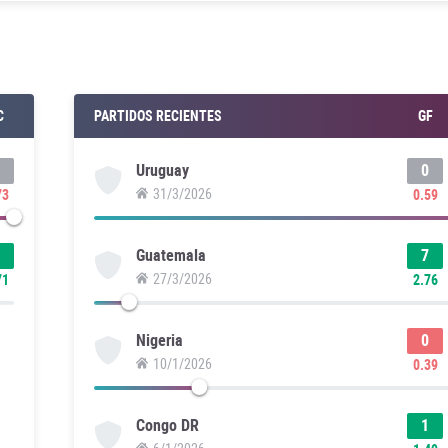
C
PARTIDOS RECIENTES
GF
0
Uruguay
31/3/2026
73
0.59
7
Guatemala
27/3/2026
71
2.76
0
Nigeria
10/1/2026
0.39
1
Congo DR