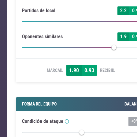
Partidos de local
2.2
0.
Oponentes similares
1.9
0.
1.90
0.93
MARCAD.
RECIBID.
FORMA DEL EQUIPO
BALAN
Condición de ataque
+
0