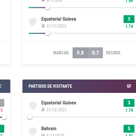
6/1/2026
1.49
3
Equatorial Guinea
31/12/2025
1.74
0.8
0.7
MARCAD.
RECIBID.
C
PARTIDOS DE VISITANTE
GF
3
Equatorial Guinea
31/12/2025
73
1.74
5
Bahrain
6/12/2025
71
1.31