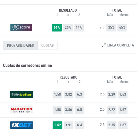
RESULTADO
TOTAL
1
x
2
Más
Menos
2.5
61%
26%
14%
35%
65%
LÍNEA COMPLETA
PROBABILIDADES
CUOTAS
Cuotas de corredores online
RESULTADO
TOTAL
1
x
2
Más
Menos
2.5
1.58
3.82
6.3
2.29
1.63
2.5
1.58
3.86
6.5
2.22
1.67
2.5
1.62
3.91
6.4
2.35
1.67