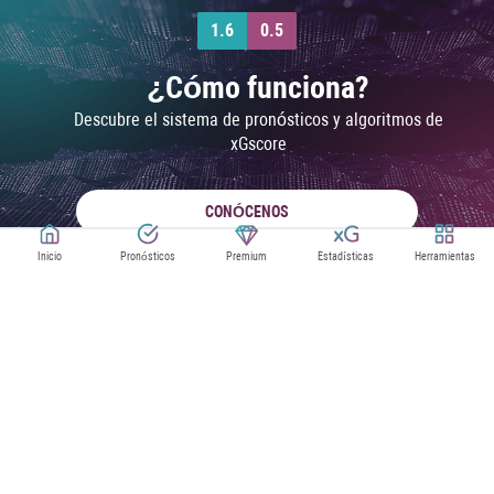
1.6
0.5
¿Cómo funciona?
Descubre el sistema de pronósticos y algoritmos de
xGscore
CONÓCENOS
Inicio
Pronósticos
Premium
Estadísticas
Herramientas
PRONÓSTICOS PARA LA LIGA
ESTADÍSTICAS XG DE LA LIGA