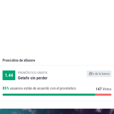
Pronóstico de xGscore
PRONÓSTICO GRATIS
% de la banca
1.44
Getafe sin perder
85%
usuarios están de acuerdo con el pronóstico
147
Votos