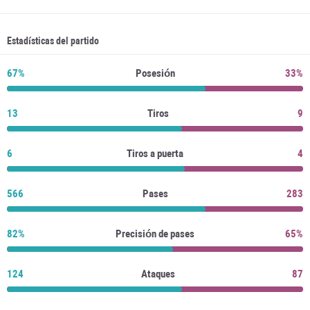
Estadísticas del partido
67%
Posesión
33%
13
Tiros
9
6
Tiros a puerta
4
566
Pases
283
82%
Precisión de pases
65%
124
Ataques
87