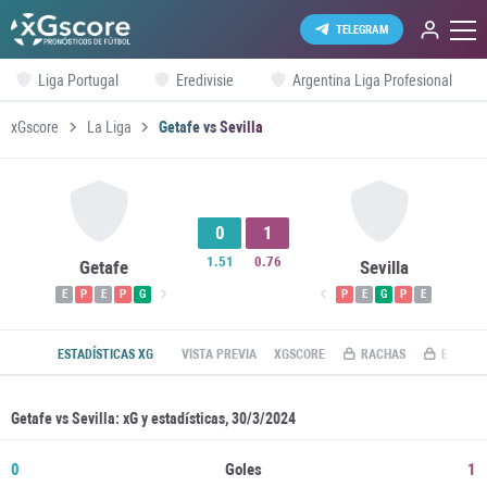
TELEGRAM
Liga Portugal
Eredivisie
Argentina Liga Profesional
xGscore
La Liga
Getafe vs Sevilla
0
1
1.51
0.76
Getafe
Sevilla
E
P
E
P
G
P
E
G
P
E
ESTADÍSTICAS XG
VISTA PREVIA
XGSCORE
RACHAS
ESTADÍS
Getafe vs Sevilla: xG y estadísticas, 30/3/2024
0
Goles
1