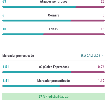
63
Ataques peligrosos
25
6
Corners
3
10
Faltas
15
Marcador pronosticado
IR A CÁLCULOS
1.51
xG (Goles Esperados)
0.76
1.41
Marcador pronosticado
1.12
87 %
Predictibilidad xG