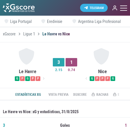
TELEGRAM
Liga Portugal
Eredivisie
Argentina Liga Profesional
xGscore
Ligue 1
Le Havre vs Nice
3
1
2.15
0.74
Le Havre
Nice
G
P
G
P
P
G
P
P
P
G
ESTADÍSTICAS XG
VISTA PREVIA
XGSCORE
RACHAS
ESTADÍS
Le Havre vs Nice: xG y estadísticas, 31/8/2025
3
Goles
1