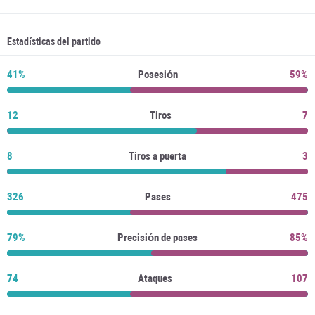
Estadísticas del partido
41%
Posesión
59%
12
Tiros
7
8
Tiros a puerta
3
326
Pases
475
79%
Precisión de pases
85%
74
Ataques
107