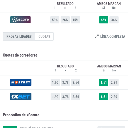
RESULTADO
AMBOS MARCAN
1
x
2
Sí
No
59%
26%
15%
66%
34%
LÍNEA COMPLETA
PROBABILIDADES
CUOTAS
Cuotas de corredores
RESULTADO
AMBOS MARCAN
1
x
2
Sí
No
1.90
3.78
3.54
1.51
2.39
1.90
3.78
3.54
1.51
2.39
Pronóstico de xGscore