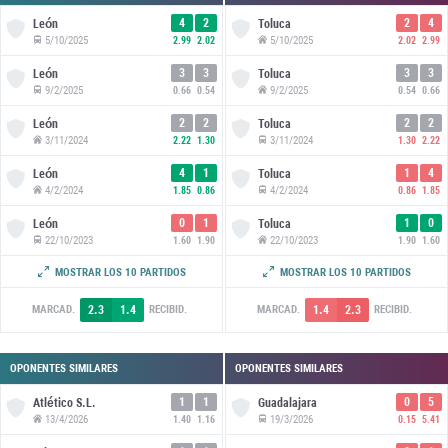
4
2
2
4
León
Toluca
5/10/2025
5/10/2025
2.99
2.02
2.02
2.99
3
3
3
3
León
Toluca
9/2/2025
9/2/2025
0.66
0.54
0.54
0.66
2
2
2
2
León
Toluca
3/11/2024
3/11/2024
2.22
1.30
1.30
2.22
4
1
1
4
León
Toluca
4/2/2024
4/2/2024
1.85
0.86
0.86
1.85
0
1
1
0
León
Toluca
22/10/2023
22/10/2023
1.60
1.90
1.90
1.60
0
0
0
0
León
Toluca
MOSTRAR LOS 10 PARTIDOS
MOSTRAR LOS 10 PARTIDOS
29/1/2023
29/1/2023
3.41
0.72
0.72
3.41
2.3
1.4
1.4
2.3
MARCAD.
RECIBID.
MARCAD.
RECIBID.
OPONENTES SIMILARES
OPONENTES SIMILARES
1
1
0
5
Atlético S.L.
Guadalajara
13/4/2026
19/3/2026
1.40
1.16
0.15
5.41