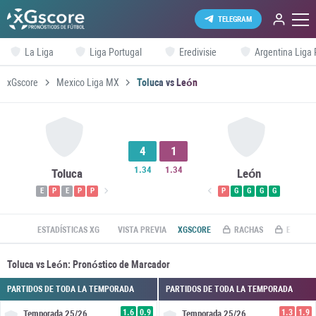
TELEGRAM
La Liga
Liga Portugal
Eredivisie
Argentina Liga 
xGscore
Mexico Liga MX
Toluca vs León
4
1
1.34
1.34
Toluca
León
E
P
E
P
P
P
G
G
G
G
ESTADÍSTICAS XG
VISTA PREVIA
XGSCORE
RACHAS
ESTADÍS
Toluca vs León: Pronóstico de Marcador
PARTIDOS DE TODA LA TEMPORADA
PARTIDOS DE TODA LA TEMPORADA
1.6
0.9
1.3
1.9
Temporada
25/26
Temporada
25/26