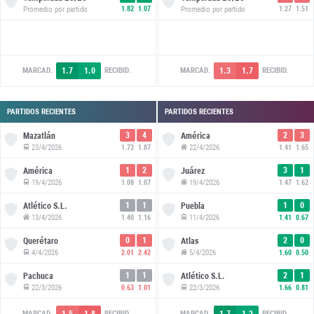
Promedio por partido
1.82
1.07
Promedio por partido
1.27
1.51
1.7
1.0
1.3
1.7
MARCAD.
RECIBID.
MARCAD.
RECIBID.
PARTIDOS RECIENTES
PARTIDOS RECIENTES
3
4
2
3
Mazatlán
América
23/4/2026
22/4/2026
1.72
1.87
1.41
1.65
1
2
3
1
América
Juárez
19/4/2026
19/4/2026
1.08
1.07
1.47
1.62
1
1
1
0
Atlético S.L.
Puebla
13/4/2026
11/4/2026
1.40
1.16
1.41
0.67
0
1
2
0
Querétaro
Atlas
4/4/2026
5/4/2026
2.01
2.42
1.60
0.50
1
1
2
1
Pachuca
Atlético S.L.
22/3/2026
22/3/2026
0.63
1.01
1.66
0.81
1.5
1.8
1.7
1.2
MARCAD.
RECIBID.
MARCAD.
RECIBID.