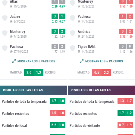
1
1
0
1
Atlas
Monterrey
15/3/2026
15/2/2026
2.20
0.99
0.56
1.80
3
1
1
2
Juárez
Pachuca
8/3/2026
14/1/2026
2.13
0.37
0.80
1.01
3
2
0
2
Monterrey
América
7/12/2025
2/11/2025
1.22
1.29
0.38
1.50
2
2
0
0
Pachuca
Tigres UANL
27/10/2025
14/9/2025
1.77
1.49
1.12
1.36
3
1
1
4
Necaxa
Cruz Azul
MOSTRAR LOS 6 PARTIDOS
MOSTRAR LOS 6 PARTIDOS
13/7/2025
27/7/2025
2.92
1.22
0.83
1.84
2.0
1.2
0.5
2.2
MARCAD.
RECIBID.
MARCAD.
RECIBID.
RESULTADOS DE LAS TABLAS
RESULTADOS DE LAS TABLAS
1.7
1.0
1.3
1.7
Partidos de toda la temporada
Partidos de toda la temporada
1.5
1.8
1.7
1.2
Partidos recientes
Partidos recientes
2.2
1.0
0.7
1.9
Partidos de local
Partidos de visitante