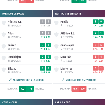
PARTIDOS DE LOCAL
PARTIDOS DE VISITANTE
1
1
1
0
Atlético S.L.
Puebla
13/4/2026
11/4/2026
1.40
1.16
1.41
0.67
1
1
2
1
Atlas
Atlético S.L.
15/3/2026
22/3/2026
2.20
0.99
1.66
0.81
3
1
0
5
Juárez
Guadalajara
8/3/2026
19/3/2026
2.13
0.37
0.15
5.41
2
0
2
4
Guadalajara
Mazatlán
28/2/2026
7/3/2026
1.85
0.83
1.36
2.24
1
0
0
1
Tijuana
Monterrey
14/2/2026
15/2/2026
1.85
0.40
0.56
1.80
1
1
0
2
Cruz Azul
Querétaro
MOSTRAR LOS 19 PARTIDOS
MOSTRAR LOS 16 PARTIDOS
7/2/2026
7/2/2026
2.36
0.84
1.51
1.95
2.2
1.0
0.7
1.9
MARCAD.
RECIBID.
MARCAD.
RECIBID.
CARA A CARA
CARA A CARA