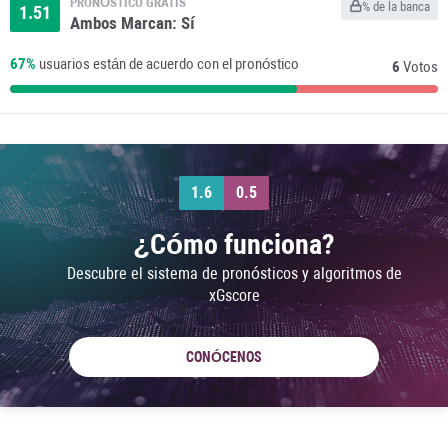
PRONÓSTICO GRATIS
% de la banca
1.51
Ambos Marcan: Sí
67%
usuarios están de acuerdo con el pronóstico
6
Votos
1.6
0.5
¿Cómo funciona?
Descubre el sistema de pronósticos y algoritmos de
xGscore
CONÓCENOS