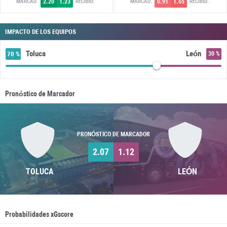
2.20
1.23
0.91
1.65
MARCAD.
RECIBID.
MARCAD.
RECIBID.
IMPACTO DE LOS EQUIPOS
Toluca
León
70 %
30 %
Pronóstico de Marcador
PRONÓSTICO DE MARCADOR
2.07
1.12
TOLUCA
LEÓN
Probabilidades xGscore