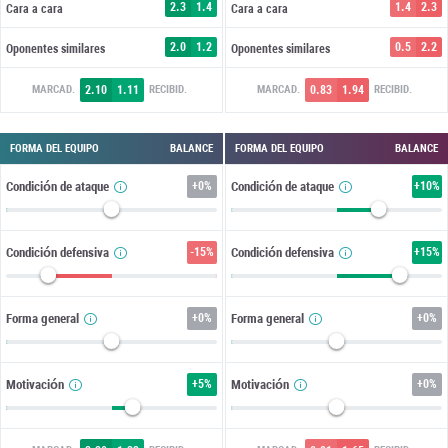
2.3
1.4
1.4
2.3
Cara a cara
Cara a cara
2.0
1.2
0.5
2.2
Oponentes similares
Oponentes similares
2.10
1.11
0.83
1.94
MARCAD.
RECIBID.
MARCAD.
RECIBID.
FORMA DEL EQUIPO
BALANCE
FORMA DEL EQUIPO
BALANCE
Condición de ataque
+
0%
Condición de ataque
+
10%
Condición defensiva
-15%
Condición defensiva
+
15%
Forma general
+
0%
Forma general
+
0%
Motivación
+
5%
Motivación
+
0%