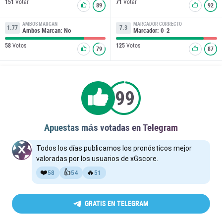
151
Votar
71
Votar
89
92
AMBOS MARCAN
MARCADOR CORRECTO
1.77
7.3
Ambos Marcan: No
Marcador: 0-2
58
Votos
125
Votos
79
87
Apuestas más votadas en Telegram
Todos los días publicamos los pronósticos mejor
valoradas por los usuarios de xGscore.
❤️
👍
🔥
58
54
51
GRATIS EN TELEGRAM