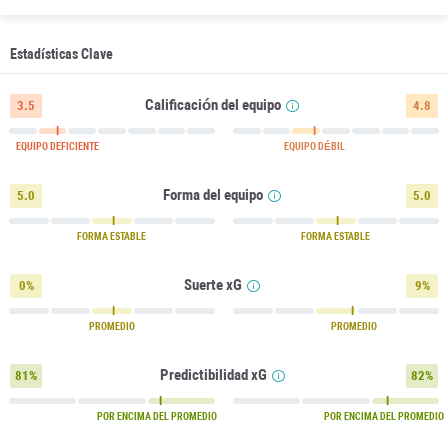
Estadísticas Clave
Calificación del equipo
3.5
4.8
EQUIPO DEFICIENTE
EQUIPO DÉBIL
Forma del equipo
5.0
5.0
FORMA ESTABLE
FORMA ESTABLE
Suerte xG
0%
9%
PROMEDIO
PROMEDIO
Predictibilidad xG
81%
82%
POR ENCIMA DEL PROMEDIO
POR ENCIMA DEL PROMEDIO