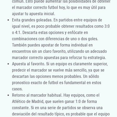
común. Esto puede aumentar las posibilidades de obtener
el marcador correcto futbol hoy, lo que es muy útil para
ajustar tu apuesta inicial.
Evita grandes goleadas. En partidos entre equipos de
igual nivel, es poco probable obtener resultados como 3:0
o 4:1. Descarta estas opciones y enfócate en
combinaciones con diferencias de uno o dos goles.
También puedes apostar de forma individual en
encuentros sin un claro favorito, utilizando un adecuado
marcador correcto apuestas para reforzar tu estrategia.
Apuesta al favorito. Si un equipo es claramente superior,
predecir el marcador se vuelve más sencillo, ya que se
descartan las opciones menos probables. Un sólido
pronostico exacto de futbol es fundamental en estos
casos.
Retorno al marcador habitual. Hay equipos, como el
Atlético de Madrid, que suelen ganar 1:0 de forma
constante. Si en una serie de partidos se observa una
desviación del resultado típico, es probable que el equipo