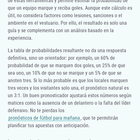
de estas herramientas y permite estimar la probabilidad de
que un equipo marque y reciba goles. Aunque este cálculo es
útil, no considera factores como lesiones, sanciones o el
ambiente en el vestuario. Por ello, el resultado es solo una
guía y se complementa con un análisis basado en la
experiencia.
La tabla de probabilidades resultante no da una respuesta
definitiva, sino un orientador: por ejemplo, un 60% de
probabilidad de que se marquen dos goles, un 25% de que
sea uno, un 10% de que no se marque y un 5% de que se
anoten tres. Si lo más probable es que los locales marquen
tres veces y los visitantes solo una, el pronóstico natural es
un 3:1. Un buen pronosticador ajustará estos números según
matices como la ausencia de un delantero o la falta del líder
defensivo. No te pierdas los
pronósticos de fútbol para mañana
, que te permitirán
planificar tus apuestas con anticipación.