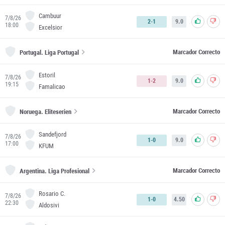
Cambuur
7/8/26
2-1
9.0
18:00
Excelsior
Marcador Correcto
Portugal.
Liga Portugal
Estoril
7/8/26
1-2
9.0
19:15
Famalicao
Marcador Correcto
Noruega.
Eliteserien
Sandefjord
7/8/26
1-0
9.0
17:00
KFUM
Marcador Correcto
Argentina.
Liga Profesional
Rosario C.
7/8/26
1-0
4.50
22:30
Aldosivi