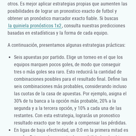
otros. Es mejor aplicar estrategias propias que aumenten las
posibilidades de lograr un pronostico exacto de futbol y
obtener un pronóstico marcador exacto fiable. Si buscas
la quiniela pronósticos 1x2
, consulta nuestras predicciones
basadas en estadísticas y la forma de cada equipo.
A continuación, presentamos algunas estrategias prácticas:
Seis apuestas por partido. Elige un torneo en el que los
equipos marquen pocos goles, de modo que conseguir
tres o más goles sea raro. Esto reducirá la cantidad de
combinaciones posibles para el resultado final. Define las
seis combinaciones más probables, considerando incluso
las cuotas de la casa de apuestas. Por ejemplo, asigna el
30% de tu banca a la opción más probable, 20% a la
segunda y a la tercera opción, y 10% a cada una de las
restantes. Con esta estrategia, lograrás un pronostico
resultado exacto que te ayude a compensar las pérdidas.
En ligas de baja efectividad, un 0:0 en la primera mitad es