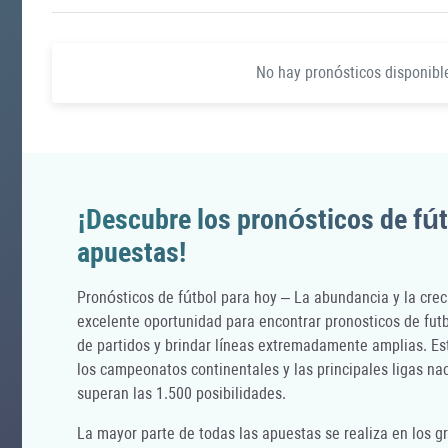
No hay pronósticos disponibl
¡Descubre los pronósticos de fút
apuestas!
Pronósticos de fútbol para hoy – La abundancia y la cre
excelente oportunidad para encontrar pronosticos de futb
de partidos y brindar líneas extremadamente amplias. Es
los campeonatos continentales y las principales ligas na
superan las 1.500 posibilidades.
La mayor parte de todas las apuestas se realiza en los gr