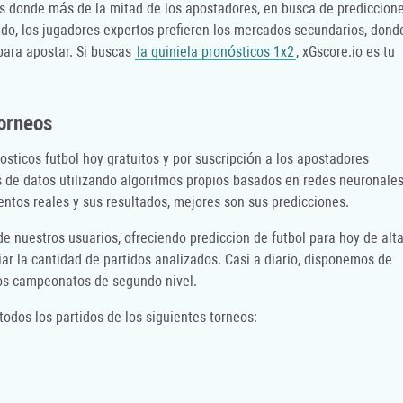
 donde más de la mitad de los apostadores, en busca de prediccion
ado, los jugadores expertos prefieren los mercados secundarios, dond
para apostar. Si buscas
la quiniela pronósticos 1x2
, xGscore.io es tu
torneos
nosticos futbol hoy gratuitos y por suscripción a los apostadores
de datos utilizando algoritmos propios basados en redes neuronales
ntos reales y sus resultados, mejores son sus predicciones.
 nuestros usuarios, ofreciendo prediccion de futbol para hoy de alt
ar la cantidad de partidos analizados. Casi a diario, disponemos de
unos campeonatos de segundo nivel.
todos los partidos de los siguientes torneos: