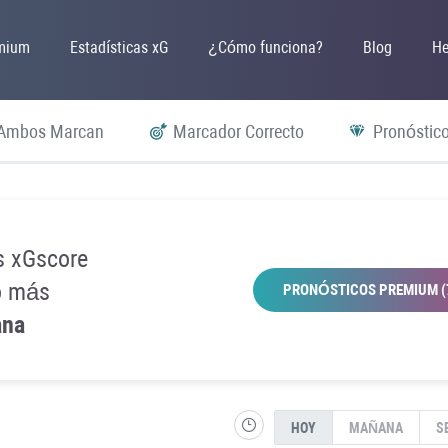
mium
Estadísticas xG
¿Cómo funciona?
Blog
He
Ambos Marcan
Marcador Correcto
Pronóstic
s xGscore
 más
PRONÓSTICOS PREMIUM (
ana
HOY
MAÑANA
S