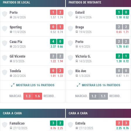
PARTIDOS DE LOCAL
PARTIDOS DE VISITANTE
1
2
1
0
Porto
Estoril
26/4/2026
26/4/2026
1.57
1.74
1.18
0.52
0
1
2
2
Sporting
Braga
11/4/2026
19/4/2026
0.52
0.74
0.65
1.71
4
0
2
2
Casa Pia
Porto
20/3/2026
4/4/2026
3.37
0.66
1.70
0.61
2
2
2
1
Gil Vicente
Victoria G.
8/3/2026
14/3/2026
1.22
1.94
1.38
0.72
0
2
0
0
Tondela
Rio Ave
20/2/2026
1/3/2026
1.01
1.33
0.87
1.11
1
0
0
1
Santa Clara
Sporting
MOSTRAR LOS 16 PARTIDOS
MOSTRAR LOS 16 PARTIDOS
7/2/2026
15/2/2026
1.00
1.34
0.52
2.23
1.3
1.6
1.2
1.1
MARCAD.
RECIBID.
MARCAD.
RECIBID.
CARA A CARA
CARA A CARA
3
2
2
3
Famalicao
Estrela
27/12/2025
27/12/2025
0.76
2.25
2.25
0.76