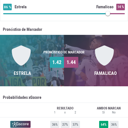
Estrela
Famalicao
86 %
14 %
Pronóstico de Marcador
PRONÓSTICO DE MARCADOR
1.42
1.44
ESTRELA
FAMALICAO
Probabilidades xGscore
RESULTADO
AMBOS MARCAN
1
x
2
Sí
No
36%
27%
37%
64%
36%