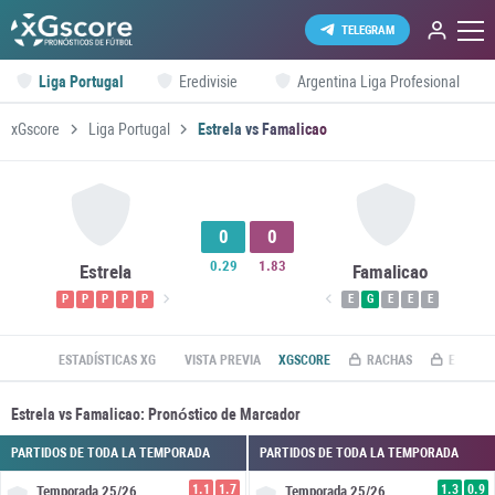
TELEGRAM
Liga Portugal
Eredivisie
Argentina Liga Profesional
xGscore
Liga Portugal
Estrela vs Famalicao
0
0
0.29
1.83
Estrela
Famalicao
P
P
P
P
P
E
G
E
E
E
ESTADÍSTICAS XG
VISTA PREVIA
XGSCORE
RACHAS
ESTADÍS
Estrela vs Famalicao: Pronóstico de Marcador
PARTIDOS DE TODA LA TEMPORADA
PARTIDOS DE TODA LA TEMPORADA
1.1
1.7
1.3
0.9
Temporada
25/26
Temporada
25/26