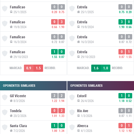
0
0
0
0
Famalicao
Estrela
25/1/2025
25/1/2025
0.20
0.75
0.75
0.20
0
3
3
0
Famalicao
Estrela
19/8/2024
19/8/2024
0.66
1.90
1.90
0.66
0
0
0
0
Famalicao
Estrela
16/3/2024
16/3/2024
0.72
0.87
0.87
0.72
1
0
0
1
Famalicao
Estrela
29/10/2023
29/10/2023
1.55
0.87
0.87
1.55
0.9
1.5
1.6
1.0
MARCAD.
RECIBID.
MARCAD.
RECIBID.
OPONENTES SIMILARES
OPONENTES SIMILARES
2
2
1
0
Gil Vicente
Estoril
8/3/2026
26/4/2026
1.22
1.94
1.18
0.52
0
2
0
0
Tondela
Rio Ave
20/2/2026
1/3/2026
1.01
1.33
0.87
1.11
1
0
0
1
Santa Clara
Alverca
7/2/2026
4/1/2026
1.00
1.34
1.12
1.92