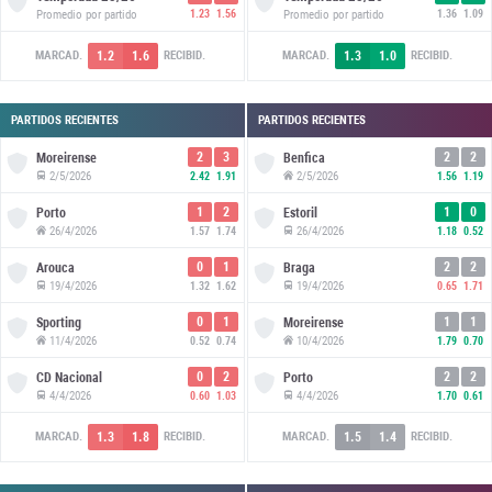
Promedio por partido
1.23
1.56
Promedio por partido
1.36
1.09
1.2
1.6
1.3
1.0
MARCAD.
RECIBID.
MARCAD.
RECIBID.
PARTIDOS RECIENTES
PARTIDOS RECIENTES
2
3
2
2
Moreirense
Benfica
2/5/2026
2/5/2026
2.42
1.91
1.56
1.19
1
2
1
0
Porto
Estoril
26/4/2026
26/4/2026
1.57
1.74
1.18
0.52
0
1
2
2
Arouca
Braga
19/4/2026
19/4/2026
1.32
1.62
0.65
1.71
0
1
1
1
Sporting
Moreirense
11/4/2026
10/4/2026
0.52
0.74
1.79
0.70
0
2
2
2
CD Nacional
Porto
4/4/2026
4/4/2026
0.60
1.03
1.70
0.61
1.3
1.8
1.5
1.4
MARCAD.
RECIBID.
MARCAD.
RECIBID.