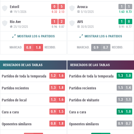
0
5
1
1
Estoril
Arouca
19/1/2026
5/10/2025
0.32
2.13
1.63
0.73
1
2
1
0
Rio Ave
AVS
25/10/2025
30/8/2025
0.96
0.87
0.91
0.77
0
2
1
0
Victoria G.
Tondela
MOSTRAR LOS 6 PARTIDOS
MOSTRAR LOS 6 PARTIDOS
14/9/2025
16/8/2025
0.55
1.50
1.20
1.19
0.8
1.8
0.9
0.7
MARCAD.
RECIBID.
MARCAD.
RECIBID.
RESULTADOS DE LAS TABLAS
RESULTADOS DE LAS TABLAS
1.2
1.6
1.3
1.0
Partidos de toda la temporada
Partidos de toda la temporada
1.3
1.8
1.5
1.4
Partidos recientes
Partidos recientes
1.3
1.6
1.2
1.1
Partidos de local
Partidos de visitante
0.9
1.5
1.6
1.0
Cara a cara
Cara a cara
0.8
1.8
0.9
0.7
Oponentes similares
Oponentes similares