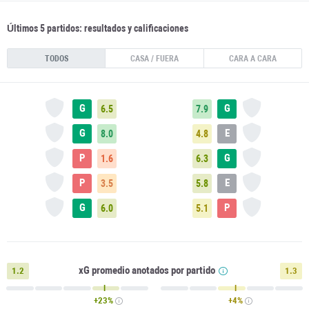
Últimos 5 partidos: resultados y calificaciones
TODOS
CASA / FUERA
CARA A CARA
G
G
6.5
7.9
G
E
8.0
4.8
P
G
1.6
6.3
P
E
3.5
5.8
G
P
6.0
5.1
xG promedio anotados por partido
1.2
1.3
+23%
+4%