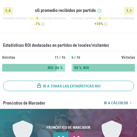
xG promedio recibidos por partido
1.4
1.1
-7%
+10%
Estadísticas ROI destacadas en partidos de locales/visitantes
Derrotas
11
/ 16
6
/ 16
Victorias
ROI
86 %
98 %
ROI
IR A TODAS LAS ESTADÍSTICAS ROI
Pronóstico de Marcador
IR A CÁLCULOS
PRONÓSTICO DE MARCADOR