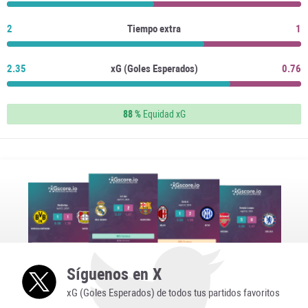
2
Tiempo extra
1
2.35
xG (Goles Esperados)
0.76
88 %
Equidad xG
Síguenos en X
xG (Goles Esperados) de todos tus partidos favoritos