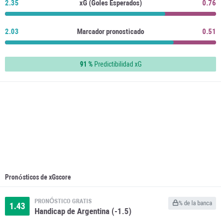
2.35
xG (Goles Esperados)
0.76
2.03
Marcador pronosticado
0.51
91 %
Predictibilidad xG
Pronósticos de xGscore
PRONÓSTICO GRATIS
% de la banca
1.43
Handicap de Argentina (-1.5)