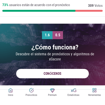
73%
usuarios están de acuerdo con el pronóstico
309
Votos
1.6
0.5
¿Cómo funciona?
Descubre el sistema de pronósticos y algoritmos de
xGscore
CONÓCENOS
Inicio
Pronósticos
Premium
Estadísticas
Herramientas
PRONÓSTICOS PARA WORLD CUP