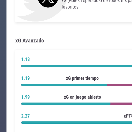
xG (Goles Esperados) de todos tus pa
favoritos
xG Avanzado
1.13
1.19
xG primer tiempo
1.99
xG en juego abierto
2.27
xPT