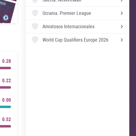
Ucrania.
Premier League
Amistosos Internacionales
World Cup Qualifiers Europe 2026
0.28
0.22
0.00
0.52