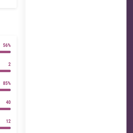
56%
2
85%
40
12