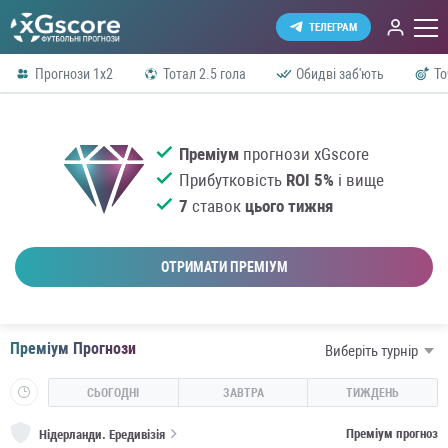
ТЕЛЕГРАМ
Прогнози 1x2
Тотал 2.5 гола
Обидві заб'ють
То
Преміум
прогнози xGscore
Прибутковість
ROI 5%
і вище
7
ставок
цього тижня
ОТРИМАТИ ПРЕМІУМ
Преміум Прогнози
Виберіть турнір
СЬОГОДНІ
ЗАВТРА
ТИЖДЕНЬ
Преміум прогноз
Нідерланди.
Ередивізія