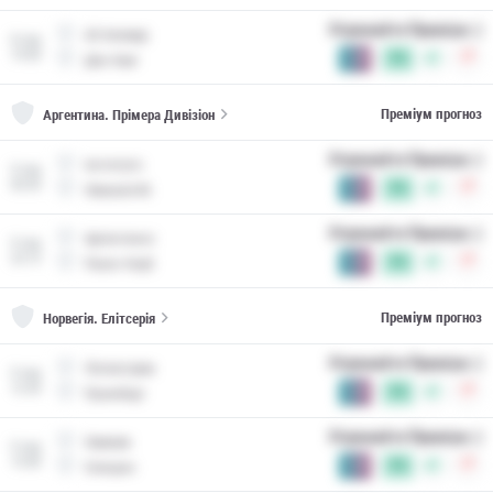
Отримайте Преміум :)
АЗ Алкмар
8 сер.
19:00
1.69
7%
Ден Хааг
Преміум прогноз
Аргентина.
Прімера Дивізіон
Отримайте Преміум :)
Інституто
9 сер.
00:30
1.69
7%
Хімнасія М.
Отримайте Преміум :)
Аргентинос
9 сер.
23:15
1.69
7%
Расінг Клуб
Преміум прогноз
Норвегія.
Елітсерія
Отримайте Преміум :)
Ліллестрем
9 сер.
12:30
1.69
7%
Русенборг
Отримайте Преміум :)
Хамкам
9 сер.
15:00
1.69
7%
Олесунн