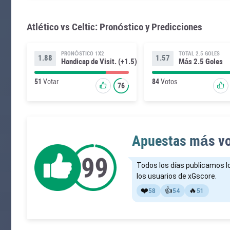
Atlético vs Celtic: Pronóstico y Predicciones
PRONÓSTICO 1X2
TOTAL 2.5 GOLES
1.88
1.57
Handicap de Visit. (+1.5)
Más 2.5 Goles
51
Votar
84
Votos
76
Apuestas más vo
Todos los días publicamos l
los usuarios de xGscore.
❤️
👍
🔥
58
54
51