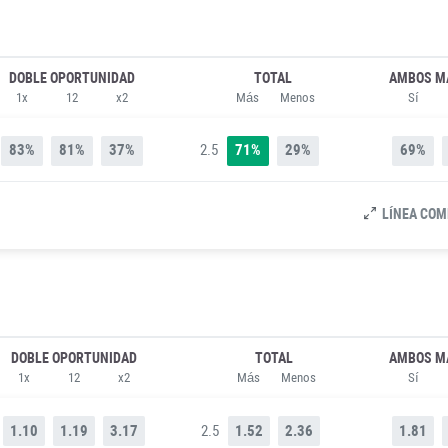
DOBLE OPORTUNIDAD
TOTAL
AMBOS M
1x
12
x2
Más
Menos
Sí
83%
81%
37%
2.5
71%
29%
69%
LÍNEA COM
DOBLE OPORTUNIDAD
TOTAL
AMBOS M
1x
12
x2
Más
Menos
Sí
1.10
1.19
3.17
2.5
1.52
2.36
1.81