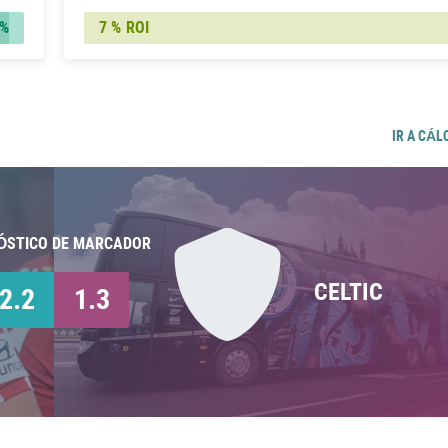
 %
7 %
ROI
IR A CÁ
ÓSTICO DE MARCADOR
CELTIC
2.2
1.3