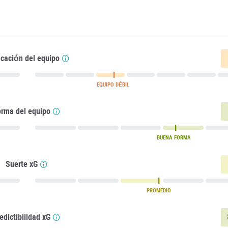
icación del equipo
EQUIPO DÉBIL
rma del equipo
BUENA FORMA
Suerte xG
PROMEDIO
edictibilidad xG