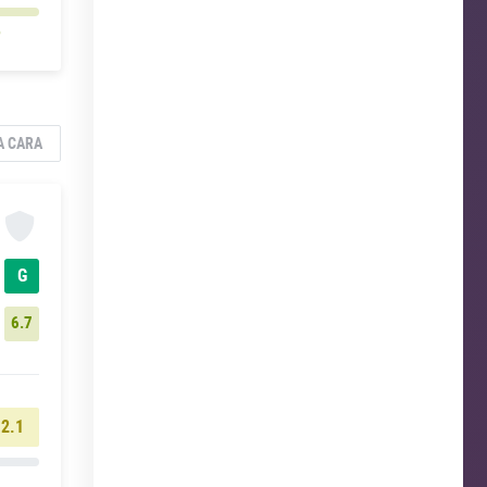
O
A CARA
G
6.7
2.1