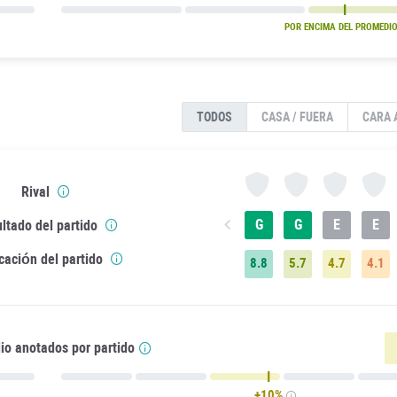
POR ENCIMA DEL PROMEDI
TODOS
CASA / FUERA
CARA 
Rival
G
G
E
E
ltado del partido
icación del partido
8.8
5.7
4.7
4.1
io anotados por partido
+10%