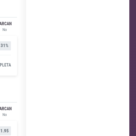
ARCAN
No
31%
PLETA
ARCAN
No
1.95