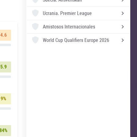
Ucrania.
Premier League
Amistosos Internacionales
4.6
World Cup Qualifiers Europe 2026
5.9
9%
84%