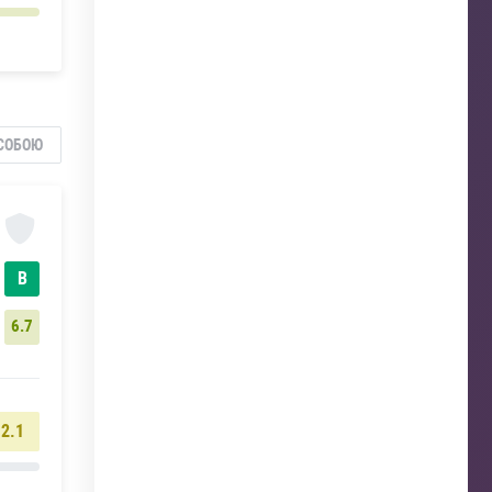
СОБОЮ
В
6.7
2.1