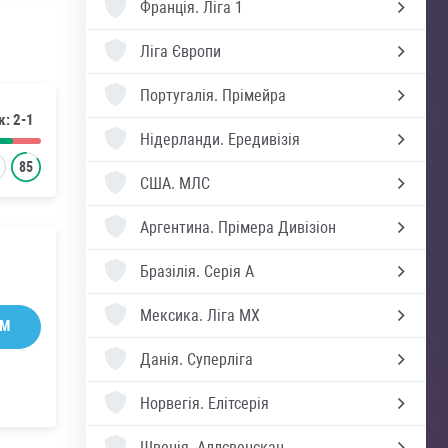
Франція.
Ліга 1
Ліга Європи
Португалія.
Прімейра
к: 2-1
Нідерланди.
Ередивізія
85
США.
МЛС
Аргентина.
Прімера Дивізіон
Бразілія.
Серія А
Мексика.
Ліга MX
AM
Данія.
Суперліга
Норвегія.
Елітсерія
Швеція.
Аллсвенскан