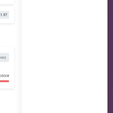
1.97
анку
олоси