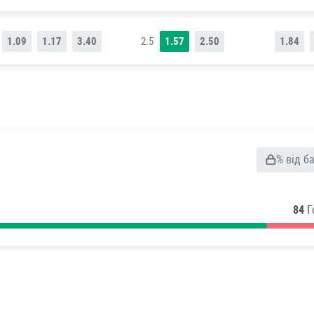
1.09
1.17
3.40
2.5
1.57
2.50
1.84
% від б
84
Г