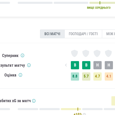
ВИЩЕ СЕРЕДНЬОГО
ВСІ МАТЧІ
ГОСПОДАРІ / ГОСТІ
МІЖ 
Суперник
В
В
Н
Н
зультат матчу
Оцінка
8.8
5.7
4.7
4.1
абитих xG за матч
+10%