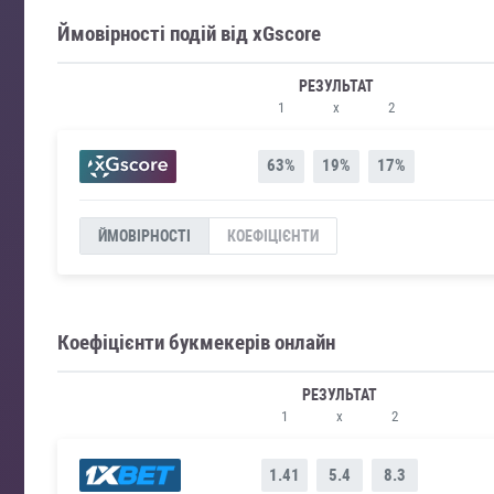
Ймовірності подій від xGscore
РЕЗУЛЬТАТ
1
x
2
63%
19%
17%
ЙМОВІРНОСТІ
КОЕФІЦІЄНТИ
Коефіцієнти букмекерів онлайн
РЕЗУЛЬТАТ
1
x
2
1.41
5.4
8.3