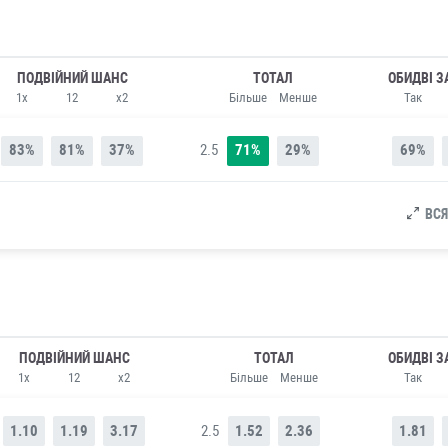
ПОДВІЙНИЙ ШАНС
ТОТАЛ
ОБИДВІ З
1x
12
x2
Більше
Менше
Так
83%
81%
37%
2.5
71%
29%
69%
ВСЯ
ПОДВІЙНИЙ ШАНС
ТОТАЛ
ОБИДВІ З
1x
12
x2
Більше
Менше
Так
1.10
1.19
3.17
2.5
1.52
2.36
1.81