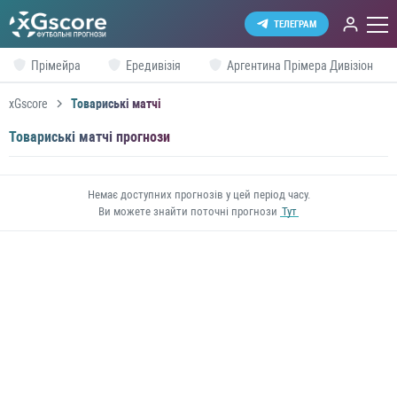
ТЕЛЕГРАМ
Прімейра
Ередивізія
Аргентина Прімера Дивізіон
xGscore
Товариські матчі
Товариські матчі прогнози
Немає доступних прогнозів у цей період часу.
Ви можете знайти поточні прогнози
Тут