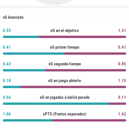
xG Avanzado
0.53
xG en el objetivo
1.31
0.41
xG primer tiempo
0.41
0.43
xG segundo tiempo
0.85
0.18
xG en juego abierto
1.15
0.66
xG en jugadas a balón parado
0.11
1.06
xPTS (Puntos esperados)
1.62