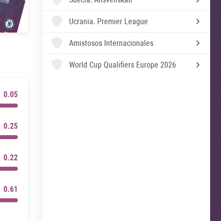
Ucrania.
Premier League
Amistosos Internacionales
World Cup Qualifiers Europe 2026
0.05
0.25
0.22
0.61