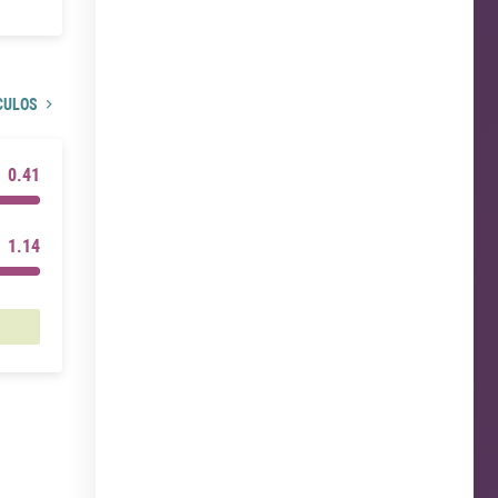
LCULOS
0.41
1.14