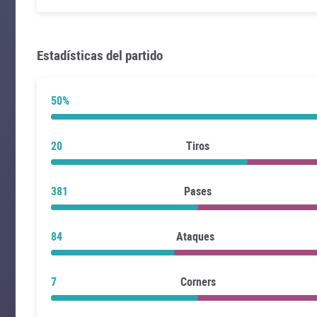
Estadísticas del partido
50%
20
Tiros
381
Pases
84
Ataques
7
Corners