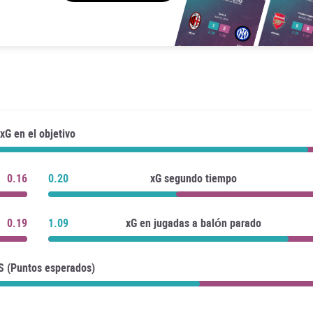
xG en el objetivo
0.16
0.20
xG segundo tiempo
0.19
1.09
xG en jugadas a balón parado
S (Puntos esperados)