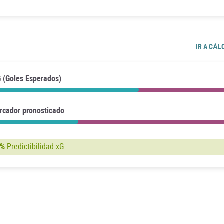
IR A CÁ
 (Goles Esperados)
rcador pronosticado
 %
Predictibilidad xG