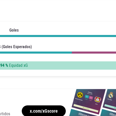
Goles
 (Goles Esperados)
94 %
Equidad xG
x.com/xGscore
rtidos