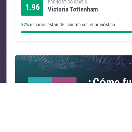
PRONÓSTICO GRATIS
1.96
Victoria Tottenham
92%
usuarios están de acuerdo con el pronóstico
¿Cómo fu
1.6
0.5
Descubre el sistema d