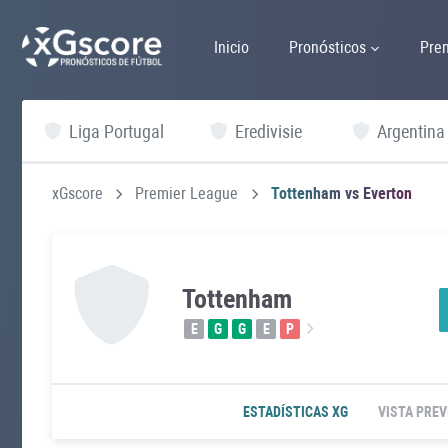
Inicio
Pronósticos
Pre
Liga Portugal
Eredivisie
Argentina
xGscore
Premier League
Tottenham vs Everton
Tottenham
E
G
G
E
P
ESTADÍSTICAS XG
VISTA PREV