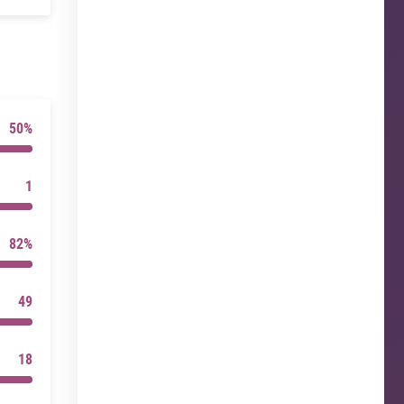
50%
1
82%
49
18