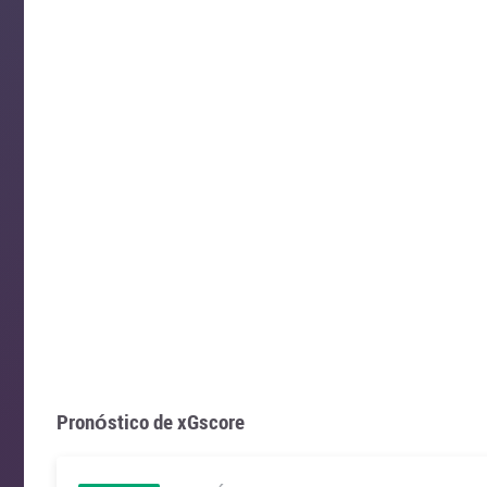
Pronóstico de xGscore