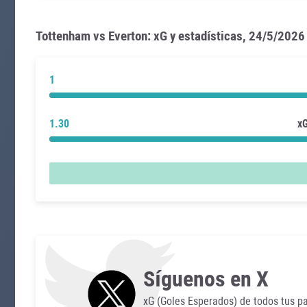
Tottenham vs Everton: xG y estadísticas, 24/5/2026
1
1.30
xG
Síguenos en X
xG (Goles Esperados) de todos tus pa