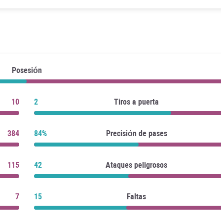
Posesión
10
2
Tiros a puerta
384
84%
Precisión de pases
115
42
Ataques peligrosos
7
15
Faltas