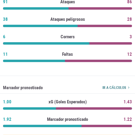
91
Ataques
86
38
Ataques peligrosos
28
6
Corners
3
11
Faltas
12
Marcador pronosticado
IR A CÁLCULOS
1.00
xG (Goles Esperados)
1.43
1.92
Marcador pronosticado
1.22