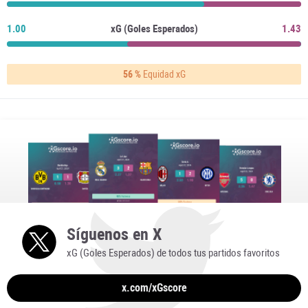
1.00
xG (Goles Esperados)
1.43
56 %
Equidad xG
Síguenos en X
xG (Goles Esperados) de todos tus partidos favoritos
x.com/xGscore