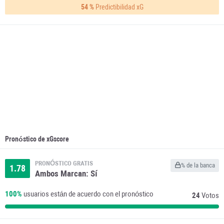
54 %
Predictibilidad xG
Pronóstico de xGscore
PRONÓSTICO GRATIS
% de la banca
1.78
Ambos Marcan: Sí
100%
usuarios están de acuerdo con el pronóstico
24
Votos