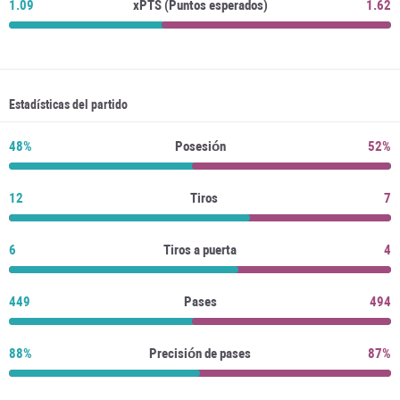
1.09
xPTS (Puntos esperados)
1.62
Estadísticas del partido
48%
Posesión
52%
12
Tiros
7
6
Tiros a puerta
4
449
Pases
494
88%
Precisión de pases
87%