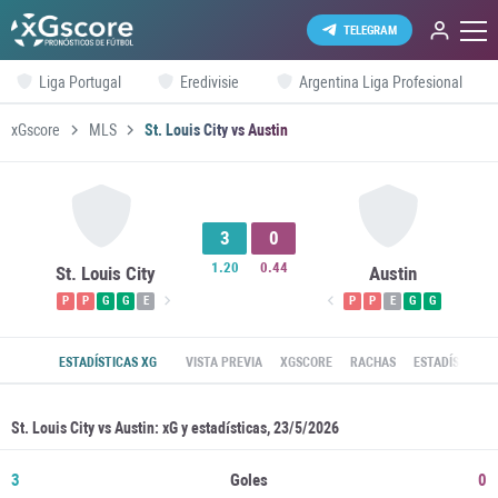
TELEGRAM
Liga Portugal
Eredivisie
Argentina Liga Profesional
xGscore
MLS
St. Louis City vs Austin
3
0
1.20
0.44
St. Louis City
Austin
P
P
G
G
E
P
P
E
G
G
ESTADÍSTICAS XG
VISTA PREVIA
XGSCORE
RACHAS
ESTADÍSTICAS 
St. Louis City vs Austin: xG y estadísticas, 23/5/2026
3
Goles
0