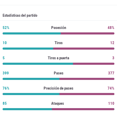
Estadísticas del partido
52%
Posesión
48%
10
Tiros
12
5
Tiros a puerta
3
399
Pases
377
76%
Precisión de pases
74%
85
Ataques
110