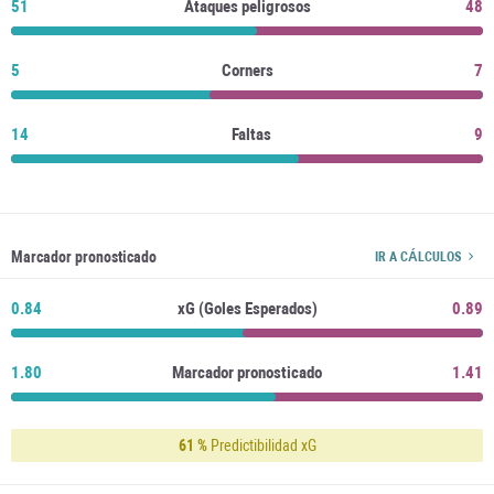
51
Ataques peligrosos
48
5
Corners
7
14
Faltas
9
Marcador pronosticado
IR A CÁLCULOS
0.84
xG (Goles Esperados)
0.89
1.80
Marcador pronosticado
1.41
61 %
Predictibilidad xG