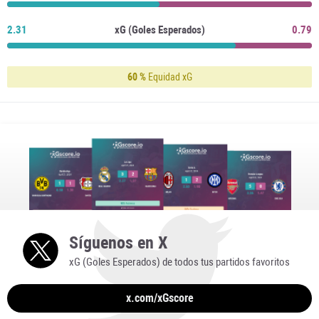
2.31
xG (Goles Esperados)
0.79
60 %
Equidad xG
Síguenos en X
xG (Goles Esperados) de todos tus partidos favoritos
x.com/xGscore