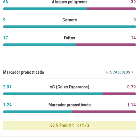
66
Ataques peligrosos
39
9
Corners
0
17
Faltas
14
Marcador pronosticado
IR A CÁLCULOS
2.31
xG (Goles Esperados)
0.79
1.24
Marcador pronosticado
1.14
66 %
Predictibilidad xG