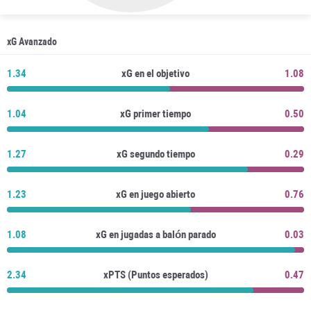
xG Avanzado
1.34
xG en el objetivo
1.08
1.04
xG primer tiempo
0.50
1.27
xG segundo tiempo
0.29
1.23
xG en juego abierto
0.76
1.08
xG en jugadas a balón parado
0.03
2.34
xPTS (Puntos esperados)
0.47