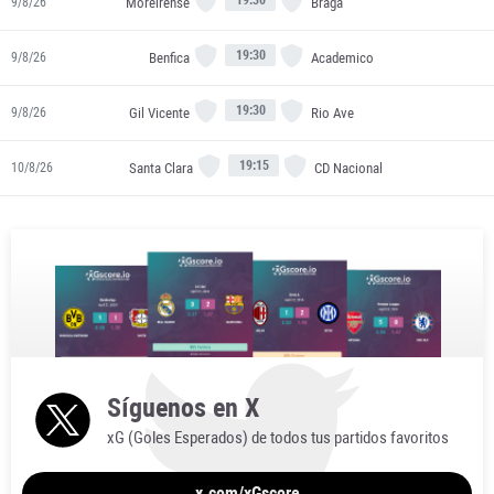
Moreirense
Braga
9/8/26
19:30
Benfica
Academico
9/8/26
19:30
Gil Vicente
Rio Ave
9/8/26
19:15
Santa Clara
CD Nacional
10/8/26
Síguenos en X
xG (Goles Esperados) de todos tus partidos favoritos
x.com/xGscore