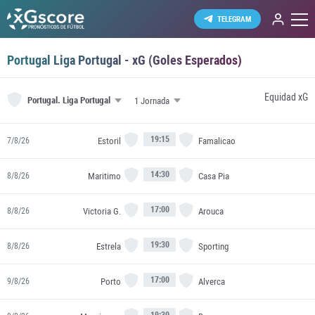
TELEGRAM
Portugal Liga Portugal - xG (Goles Esperados)
Equidad xG
Portugal.
Liga Portugal
19:15
Estoril
Famalicao
7/8/26
14:30
Maritimo
Casa Pia
8/8/26
17:00
Victoria G.
Arouca
8/8/26
19:30
Estrela
Sporting
8/8/26
17:00
Porto
Alverca
9/8/26
19:30