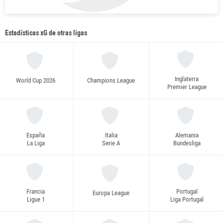
Estadísticas xG de otras ligas
Inglaterra
World Cup 2026
Champions League
Premier League
España
Italia
Alemania
La Liga
Serie A
Bundesliga
Francia
Portugal
Europa League
Ligue 1
Liga Portugal