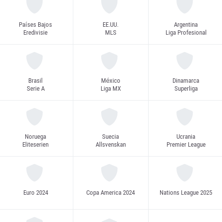
Países Bajos
EE.UU.
Argentina
Eredivisie
MLS
Liga Profesional
Brasil
México
Dinamarca
Serie A
Liga MX
Superliga
Noruega
Suecia
Ucrania
Eliteserien
Allsvenskan
Premier League
Euro 2024
Copa America 2024
Nations League 2025