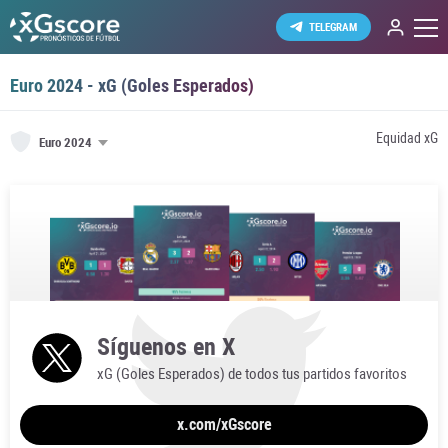
TELEGRAM
Euro 2024 - xG (Goles Esperados)
Equidad xG
Euro 2024
Síguenos en X
xG (Goles Esperados) de todos tus partidos favoritos
x.com/xGscore