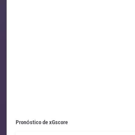
Pronóstico de xGscore