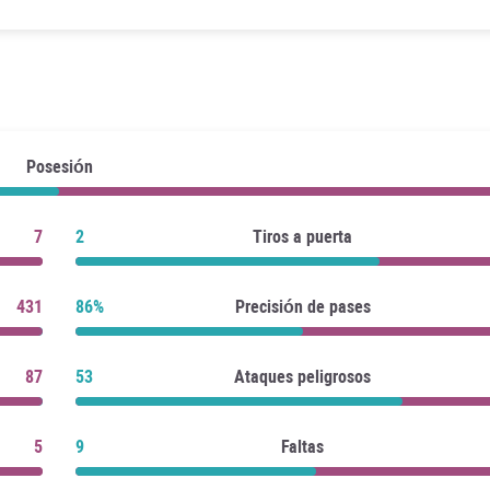
Posesión
7
2
Tiros a puerta
431
86%
Precisión de pases
87
53
Ataques peligrosos
5
9
Faltas