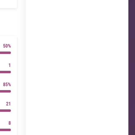
50%
1
85%
21
8