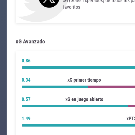
xG (Goles Esperados) de todos tus pa
favoritos
xG Avanzado
0.86
0.34
xG primer tiempo
0.57
xG en juego abierto
1.49
xPT