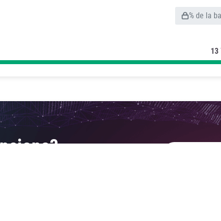
% de la b
13
nciona?
CONÓCENOS
e pronósticos y algoritmos de xGscore