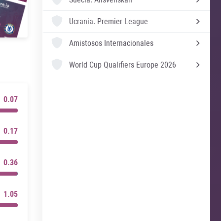
Ucrania.
Premier League
Amistosos Internacionales
World Cup Qualifiers Europe 2026
0.07
0.17
0.36
1.05