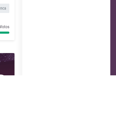
anca
Votos