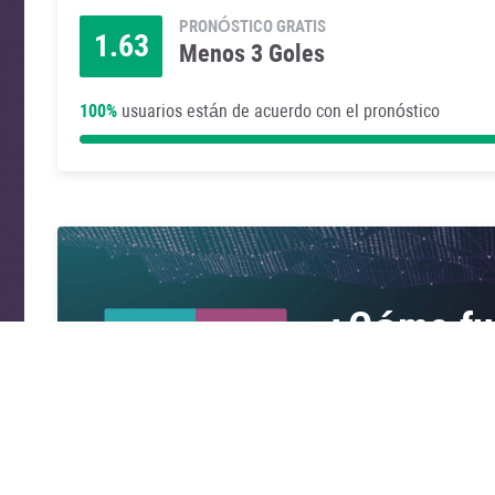
PRONÓSTICO GRATIS
1.63
Menos 3 Goles
100%
usuarios están de acuerdo con el pronóstico
¿Cómo fu
1.6
0.5
Descubre el sistema d