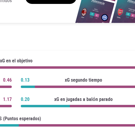
rtidos
xG en el objetivo
0.46
0.13
xG segundo tiempo
1.17
0.20
xG en jugadas a balón parado
S (Puntos esperados)