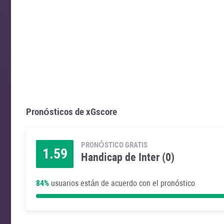
Pronósticos de xGscore
PRONÓSTICO GRATIS
1.59
Handicap de Inter (0)
84%
usuarios están de acuerdo con el pronóstico