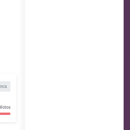
anca
Votos