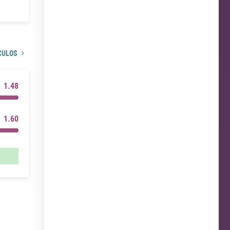
LCULOS
1.48
1.60