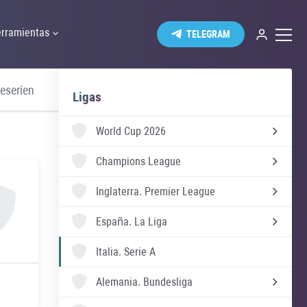
rramientas
TELEGRAM
eserien
Suecia Allsvenskan
Ucrania Premie
Ligas
World Cup 2026
Champions League
Inglaterra.
Premier League
España.
La Liga
Italia.
Serie A
Alemania.
Bundesliga