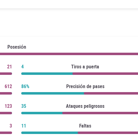
Posesión
21
4
Tiros a puerta
612
86%
Precisión de pases
123
35
Ataques peligrosos
3
11
Faltas