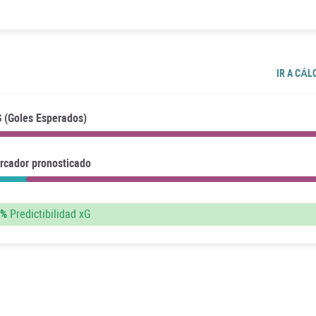
IR A CÁ
 (Goles Esperados)
rcador pronosticado
 %
Predictibilidad xG