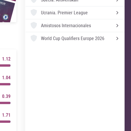
Ucrania.
Premier League
Amistosos Internacionales
World Cup Qualifiers Europe 2026
1.12
1.04
0.39
1.71