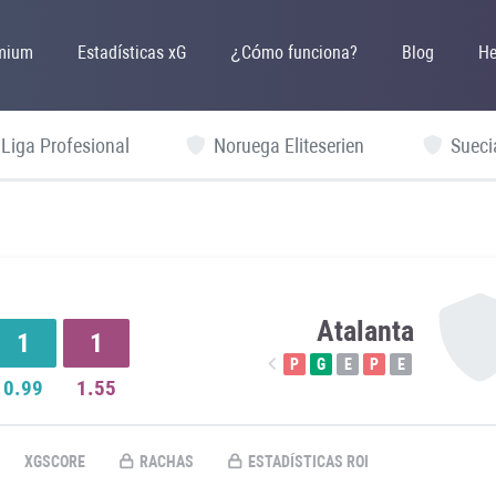
mium
Estadísticas xG
¿Cómo funciona?
Blog
He
 Liga Profesional
Noruega Eliteserien
Sueci
Atalanta
1
1
P
G
E
P
E
0.99
1.55
XGSCORE
RACHAS
ESTADÍSTICAS ROI