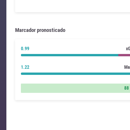
Marcador pronosticado
0.99
xG
1.22
Ma
88