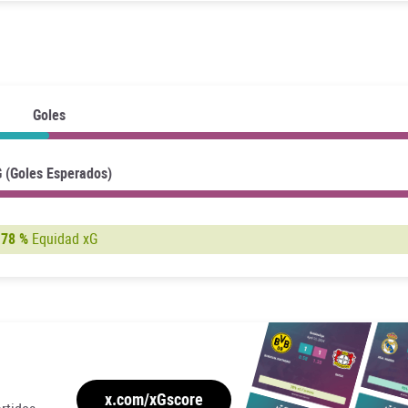
Goles
 (Goles Esperados)
78 %
Equidad xG
x.com/xGscore