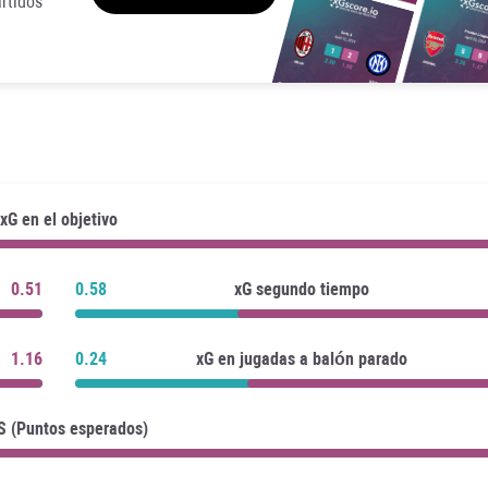
rtidos
xG en el objetivo
0.51
0.58
xG segundo tiempo
1.16
0.24
xG en jugadas a balón parado
S (Puntos esperados)