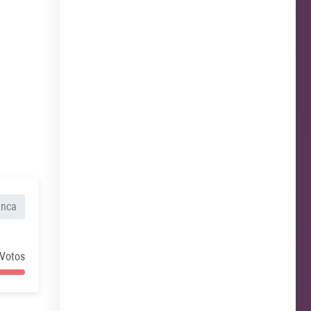
anca
Votos