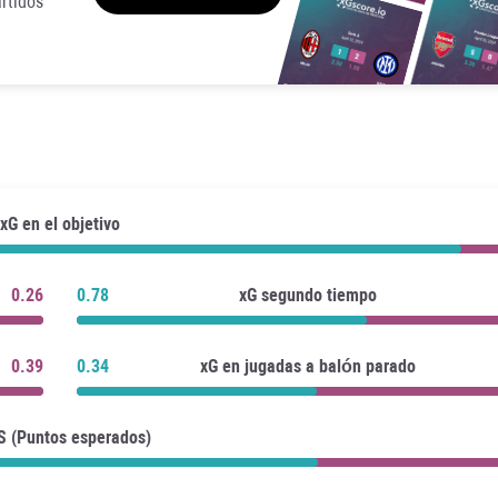
rtidos
xG en el objetivo
0.26
0.78
xG segundo tiempo
0.39
0.34
xG en jugadas a balón parado
S (Puntos esperados)