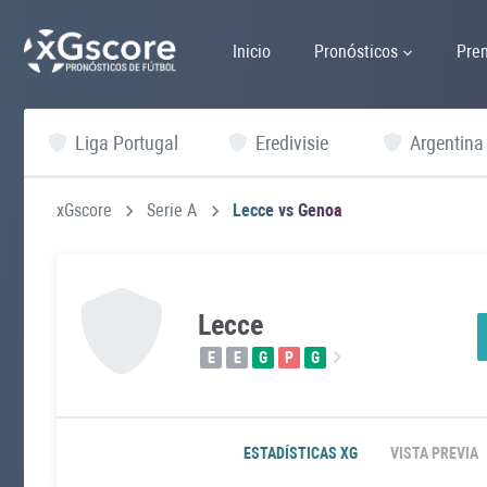
Inicio
Pronósticos
Pre
Liga Portugal
Eredivisie
Argentina
xGscore
Serie A
Lecce vs Genoa
Lecce
E
E
G
P
G
ESTADÍSTICAS XG
VISTA PREVIA