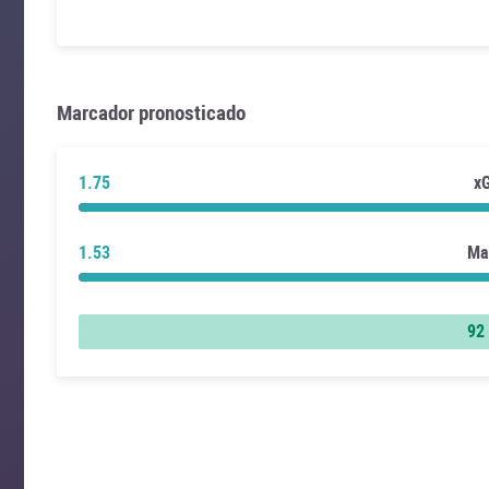
Marcador pronosticado
1.75
xG
1.53
Ma
92