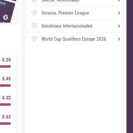
Ucrania.
Premier League
Amistosos Internacionales
World Cup Qualifiers Europe 2026
0.20
0.45
0.32
0.63