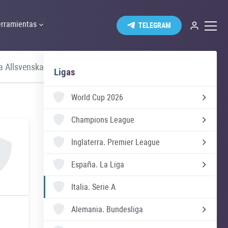
rramientas
TELEGRAM
a Allsvenskan
Premier League
Ligas
World Cup 2026
Champions League
Inglaterra.
Premier League
España.
La Liga
Italia.
Serie A
Alemania.
Bundesliga