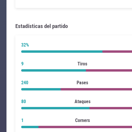
Estadísticas del partido
32%
9
Tiros
240
Pases
80
Ataques
1
Corners