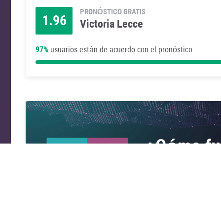
PRONÓSTICO GRATIS
1.96
Victoria Lecce
97%
usuarios están de acuerdo con el pronóstico
¿Cómo fu
1.6
0.5
Descubre el sistema d