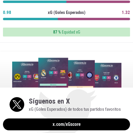
0.98
xG (Goles Esperados)
1.32
87 %
Equidad xG
Síguenos en X
xG (Goles Esperados) de todos tus partidos favoritos
x.com/xGscore