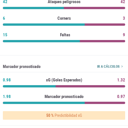
42
Ataques peligrosos
42
6
Corners
3
15
Faltas
9
Marcador pronosticado
IR A CÁLCULOS
0.98
xG (Goles Esperados)
1.32
1.98
Marcador pronosticado
0.97
50 %
Predictibilidad xG