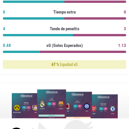
0
Tiempo extra
0
4
Tanda de penaltis
3
0.48
xG (Goles Esperados)
1.13
67 %
Equidad xG