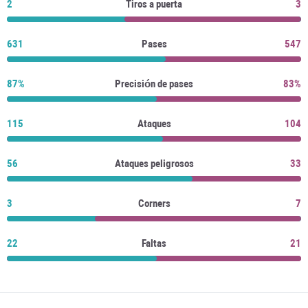
2
Tiros a puerta
3
631
Pases
547
87%
Precisión de pases
83%
115
Ataques
104
56
Ataques peligrosos
33
3
Corners
7
22
Faltas
21