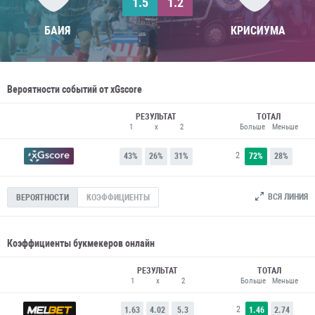
1.5
1.2
БАИЯ
КРИСИУМА
Вероятности событий от xGscore
РЕЗУЛЬТАТ
ТОТАЛ
1
x
2
Больше
Меньше
2
43%
26%
31%
72%
28%
ВСЯ ЛИНИЯ
ВЕРОЯТНОСТИ
КОЭФФИЦИЕНТЫ
Коэффициенты букмекеров онлайн
РЕЗУЛЬТАТ
ТОТАЛ
1
x
2
Больше
Меньше
2
1.63
4.02
5.3
1.46
2.74