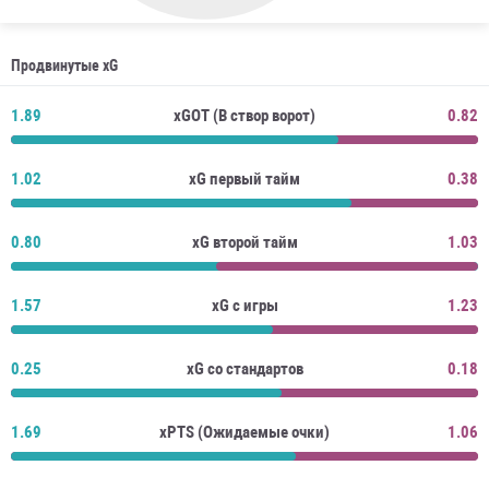
Продвинутые xG
1.89
xGOT (В створ ворот)
0.82
1.02
xG первый тайм
0.38
0.80
xG второй тайм
1.03
1.57
xG с игры
1.23
0.25
xG со стандартов
0.18
1.69
xPTS (Ожидаемые очки)
1.06