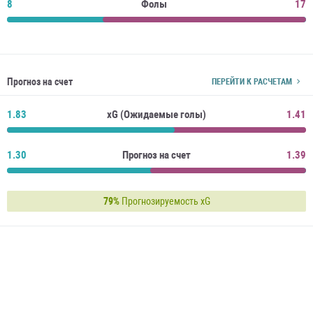
8
Фолы
17
Прогноз на счет
ПЕРЕЙТИ К РАСЧЕТАМ
1.83
xG (Ожидаемые голы)
1.41
1.30
Прогноз на счет
1.39
79%
Прогнозируемость xG