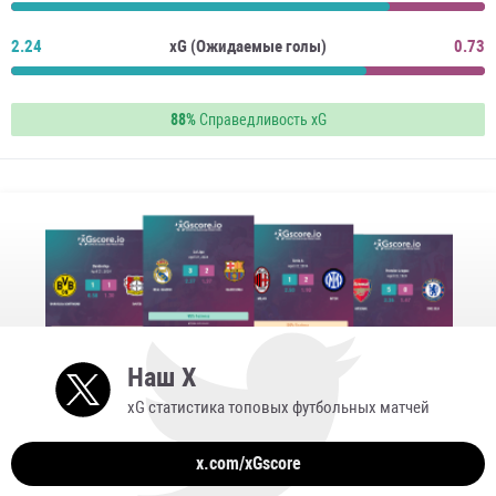
2.24
xG (Ожидаемые голы)
0.73
88%
Справедливость xG
Наш X
xG статистика топовых футбольных матчей
x.com/xGscore