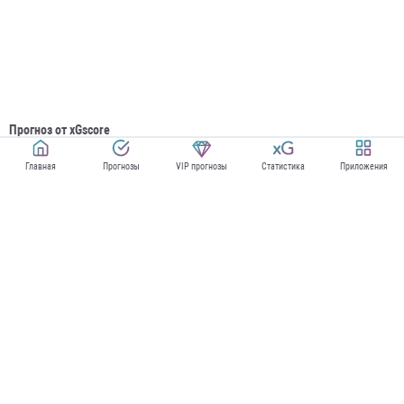
Прогноз от xGscore
Главная
Прогнозы
VIP прогнозы
Статистика
Приложения
БЕСПЛАТНЫЙ ПРОГНОЗ
% от банка
1.35
Фора Вест Хэм (0)
89%
пользователей поддержали ставку
37
Голосов
ПРОГНОЗЫ НА ПРЕМЬЕР ЛИГУ