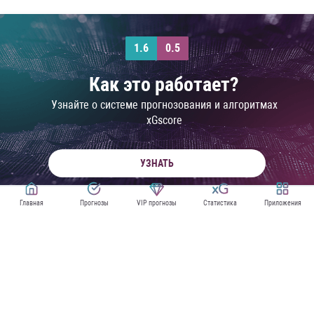
1.6
0.5
Как это работает?
Узнайте о системе прогнозования и алгоритмах
xGscore
УЗНАТЬ
Главная
Прогнозы
VIP прогнозы
Статистика
Приложения
ПРОГНОЗЫ НА ЕВРО КВАЛИФИКАЦИЮ
XG СТАТИСТИКА ЕВРО КВАЛИФИКАЦИИ