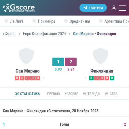
ТЕЛЕГРАМ
Ла Лига
Примейра
Эредивизия
Аргентина Пр
xGscore
Евро Квалификация 2024
Сан Марино - Финляндия
1
2
0.83
2.24
Сан Марино
Финляндия
П
П
П
П
П
В
П
П
П
В
XG СТАТИСТИКА
ПРЕВЬЮ
XGSCORE
ТРЕНДЫ
СТАВКИ ПО R
Сан Марино - Финляндия xG статистика, 20 Ноября 2023
1
Голы
2