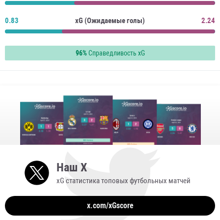
0.83
xG (Ожидаемые голы)
2.24
96%
Справедливость xG
Наш X
xG статистика топовых футбольных матчей
x.com/xGscore