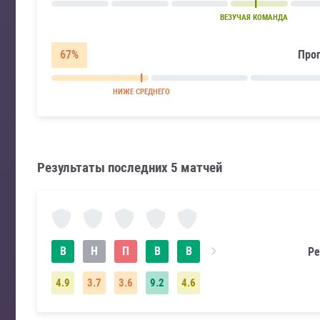
ВЕЗУЧАЯ КОМАНДА
67%
Прог
НИЖЕ СРЕДНЕГО
Результаты последних 5 матчей
В
Н
П
В
В
Ре
4.9
3.7
3.6
9.2
4.6