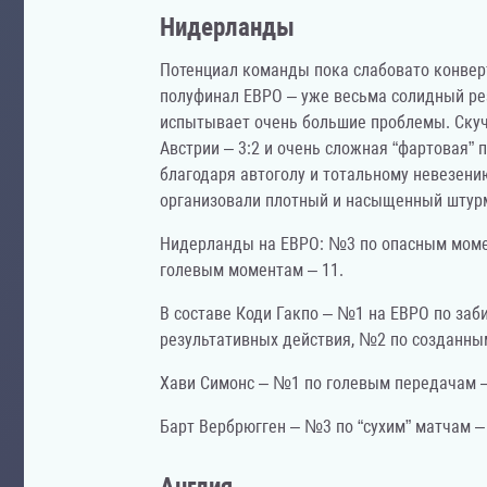
Нидерланды
Потенциал команды пока слабовато конверти
полуфинал ЕВРО – уже весьма солидный ре
испытывает очень большие проблемы. Скучн
Австрии – 3:2 и очень сложная “фартовая” 
благодаря автоголу и тотальному невезени
организовали плотный и насыщенный штур
Нидерланды на ЕВРО: №3 по опасным моме
голевым моментам – 11.
В составе Коди Гакпо – №1 на ЕВРО по заби
результативных действия, №2 по созданны
Хави Симонс – №1 по голевым передачам –
Барт Вербрюгген – №3 по “сухим” матчам – 