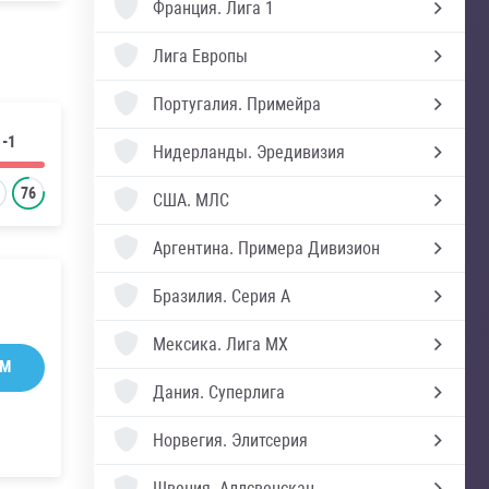
Франция.
Лига 1
Лига Европы
Португалия.
Примейра
1-1
Нидерланды.
Эредивизия
76
США.
МЛС
Аргентина.
Примера Дивизион
Бразилия.
Серия А
Мексика.
Лига MX
AM
Дания.
Суперлига
Норвегия.
Элитсерия
Швеция.
Аллсвенскан