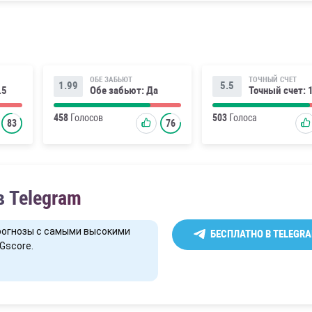
ОБЕ ЗАБЬЮТ
ТОЧНЫЙ СЧЕТ
1.99
5.5
.5
Обе забьют: Да
Точный счет: 
458
Голосов
503
Голоса
83
76
в Telegram
рогнозы с самыми высокими
БЕСПЛАТНО В TELEGR
Gscore.