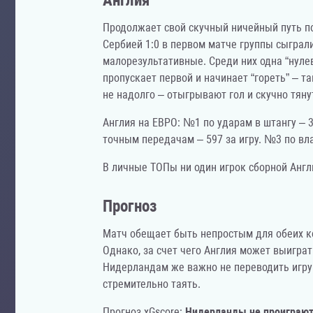
Англия
Продолжает свой скучный ничейный путь по
Сербией 1:0 в первом матче группы сыграли
малорезультативные. Среди них одна “нулев
пропускает первой и начинает “гореть” – т
не надолго – отыгрывают гол и скучно тян
Англия на ЕВРО: №1 по ударам в штангу – 
точным передачам – 597 за игру. №3 по в
В личные ТОПы ни один игрок сборной Англ
Прогноз
Матч обещает быть непростым для обеих к
Однако, за счет чего Англия может выиграт
Нидерландам же важно не переводить игру
стремительно таять.
Прогноз xGscore:
Нидерланды не проиграю