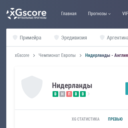
Главная
Прогнозы
VI
Примейра
Эредивизия
Аргентин
xGscore
Чемпионат Европы
Нидерланды - Англия
Нидерланды
В
Н
П
В
В
XG СТАТИСТИКА
ПРЕВЬЮ