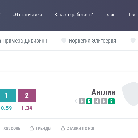
P
xG статистика
Как это работает?
Блог
Прил
а Примера Дивизион
Норвегия Элитсерия
Англия
1
2
Н
В
Н
Н
В
0.59
1.34
XGSCORE
ТРЕНДЫ
СТАВКИ ПО ROI