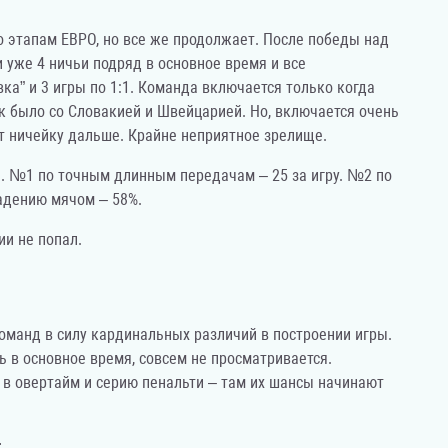
 этапам ЕВРО, но все же продолжает. После победы над
 уже 4 ничьи подряд в основное время и все
ка” и 3 игры по 1:1. Команда включается только когда
ак было со Словакией и Швейцарией. Но, включается очень
ут ничейку дальше. Крайне неприятное зрелище.
3. №1 по точным длинным передачам – 25 за игру. №2 по
ладению мячом – 58%.
ии не попал.
оманд в силу кардинальных различий в построении игры.
ь в основное время, совсем не просматривается.
 в овертайм и серию пенальти – там их шансы начинают
т