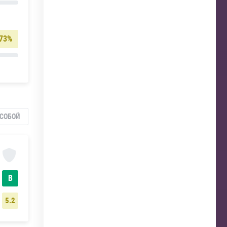
73%
СОБОЙ
В
5.2