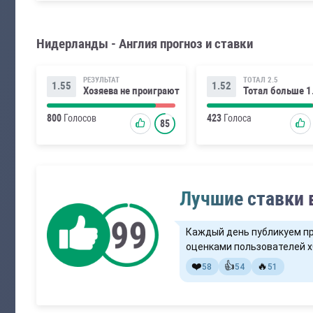
Нидерланды - Англия прогноз и ставки
РЕЗУЛЬТАТ
ТОТАЛ 2.5
1.55
1.52
Хозяева не проиграют
Тотал больше 1
800
Голосов
423
Голоса
85
Лучшие ставки 
Каждый день публикуем п
оценками пользователей x
❤️
👍
🔥
58
54
51