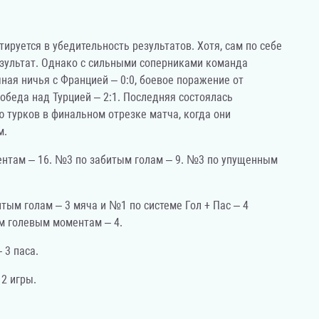
руется в убедительность результатов. Хотя, сам по себе
зультат. Однако с сильными соперниками команда
ая ничья с Францией – 0:0, боевое поражение от
победа над Турцией – 2:1. Последняя состоялась
ю турков в финальном отрезке матча, когда они
м.
нтам – 16. №3 по забитым голам – 9. №3 по упущенным
тым голам – 3 мяча и №1 по системе Гол + Пас – 4
м голевым моментам – 4.
 3 паса.
2 игры.