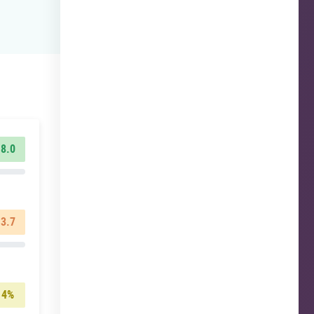
8.0
3.7
4%