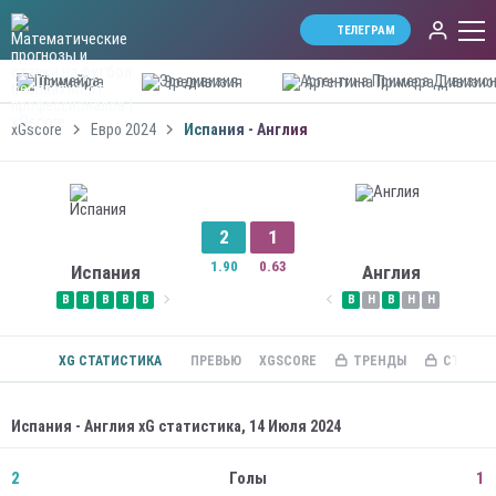
ТЕЛЕГРАМ
Примейра
Эредивизия
Аргентина Примера Дивизио
xGscore
Евро 2024
Испания - Англия
2
1
1.90
0.63
Испания
Англия
В
В
В
В
В
В
Н
В
Н
Н
XG СТАТИСТИКА
ПРЕВЬЮ
XGSCORE
ТРЕНДЫ
СТАВКИ 
Испания - Англия xG статистика, 14 Июля 2024
2
Голы
1