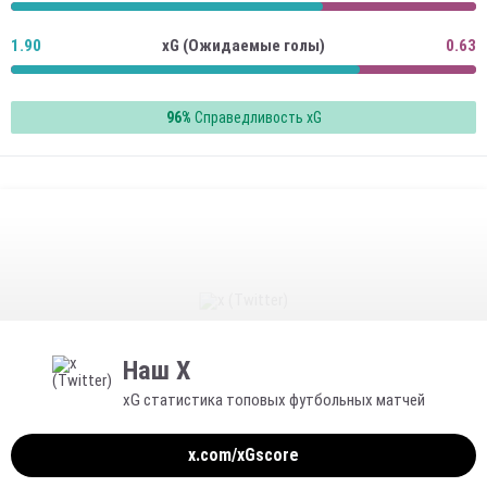
1.90
xG (Ожидаемые голы)
0.63
96%
Справедливость xG
Наш X
xG статистика топовых футбольных матчей
x.com/xGscore