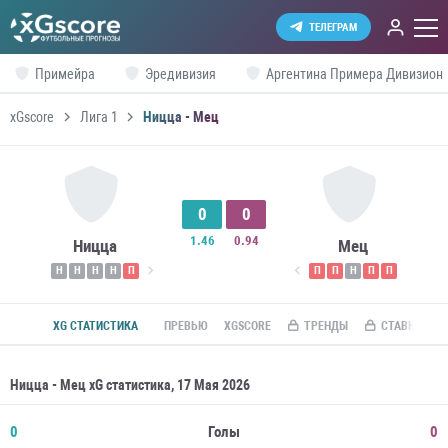
ТЕЛЕГРАМ
Примейра
Эредивизия
Аргентина Примера Дивизион
xGscore
Лига 1
Ницца - Мец
0
0
1.46
0.94
Ницца
Мец
Н
Н
Н
Н
П
П
П
Н
П
П
XG СТАТИСТИКА
ПРЕВЬЮ
XGSCORE
ТРЕНДЫ
СТАВКИ ПО R
Ницца - Мец xG статистика, 17 Мая 2026
0
Голы
0