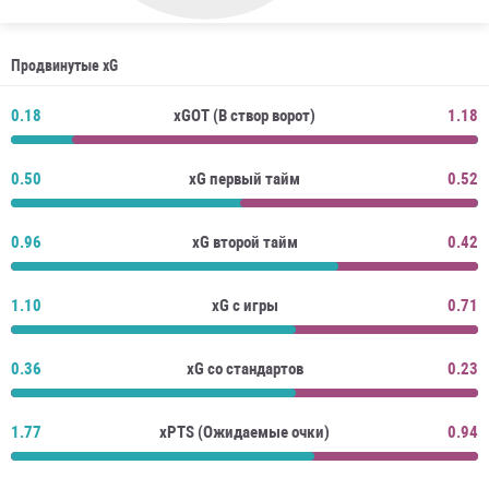
Продвинутые xG
0.18
xGOT (В створ ворот)
1.18
0.50
xG первый тайм
0.52
0.96
xG второй тайм
0.42
1.10
xG с игры
0.71
0.36
xG со стандартов
0.23
1.77
xPTS (Ожидаемые очки)
0.94